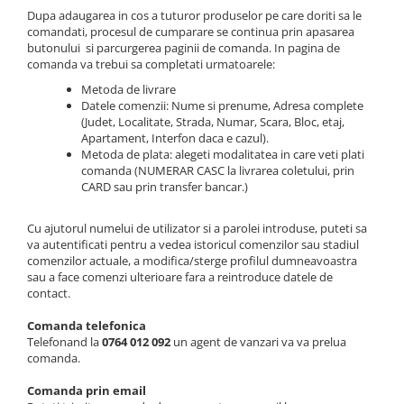
Dupa adaugarea in cos a tuturor produselor pe care doriti sa le
Vopsea/intretinere stupi
comandati, procesul de cumparare se continua prin apasarea
butonului si parcurgerea paginii de comanda. In pagina de
comanda va trebui sa completati urmatoarele:
Metoda de livrare
Datele comenzii: Nume si prenume, Adresa complete
(Judet, Localitate, Strada, Numar, Scara, Bloc, etaj,
Apartament, Interfon daca e cazul).
Metoda de plata: alegeti modalitatea in care veti plati
comanda (NUMERAR CASC la livrarea coletului, prin
CARD sau prin transfer bancar.)
Cu ajutorul numelui de utilizator si a parolei introduse, puteti sa
va autentificati pentru a vedea istoricul comenzilor sau stadiul
comenzilor actuale, a modifica/sterge profilul dumneavoastra
sau a face comenzi ulterioare fara a reintroduce datele de
contact.
Comanda telefonica
Telefonand la
0764 012 092
un agent de vanzari va va prelua
comanda.
Comanda prin email