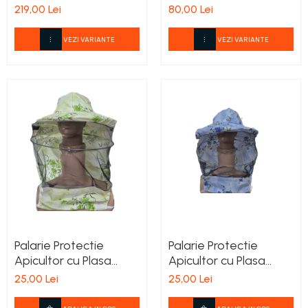
Inclusa
219,00 Lei
80,00 Lei
VEZI VARIANTE
VEZI VARIANTE
Palarie Protectie
Palarie Protectie
Apicultor cu Plasa
Apicultor cu Plasa
Detasabila sI Model
Detasabila sI Model
25,00 Lei
25,00 Lei