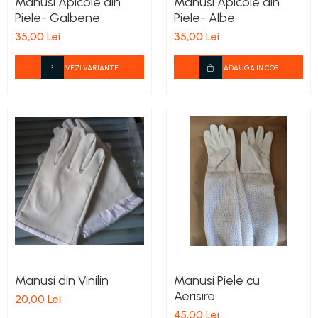
Manusi Apicole din
Manusi Apicole din
Stupi Vopsiti
Piele- Galbene
Piele- Albe
Vopsea/intretinere stupi
35,00 Lei
35,00 Lei
VEZI VARIANTE
ADAUGA IN COS
Manusi din Vinilin
Manusi Piele cu
Aerisire
20,00 Lei
45,00 Lei