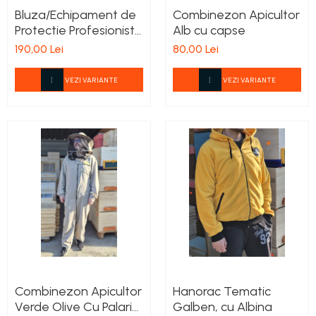
Bluza/Echipament de
Combinezon Apicultor
Protectie Profesionist
Alb cu capse
Alb
190,00 Lei
80,00 Lei
VEZI VARIANTE
VEZI VARIANTE
Combinezon Apicultor
Hanorac Tematic
Verde Olive Cu Palarie
Galben, cu Albina