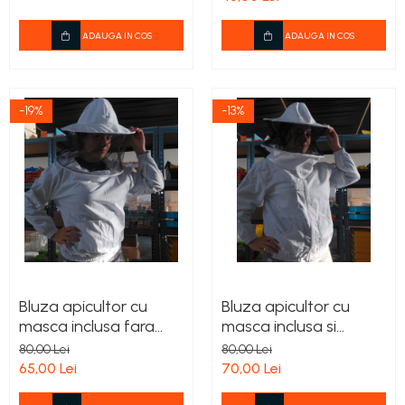
ADAUGA IN COS
ADAUGA IN COS
-19%
-13%
Bluza apicultor cu
Bluza apicultor cu
masca inclusa fara
masca inclusa si
fermoar
fermoar
80,00 Lei
80,00 Lei
65,00 Lei
70,00 Lei