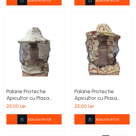
ADAUGA IN COS
ADAUGA IN COS
Palarie Protectie
Palarie Protectie
Apicultor cu Plasa
Apicultor cu Plasa
Detasabila sI Model
Detasabila sI Model
25,00 Lei
25,00 Lei
ADAUGA IN COS
ADAUGA IN COS