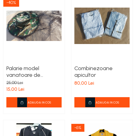
-40%
Palarie model
Combinezoane
vanatoare de
apicultor
apicultor
25,00 Lei
80,00 Lei
15,00 Lei
ADAUGA IN COS
ADAUGA IN COS
-6%