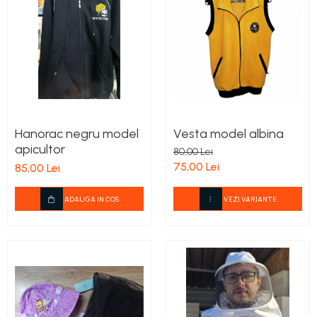
Hanorac negru model
Vesta model albina
apicultor
80,00 Lei
75,00 Lei
85,00 Lei
ADAUGA IN COS
VEZI VARIANTE