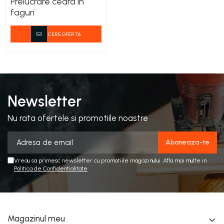
Prelucrare ceara in
Stupi Vopsiti
faguri
Vopsea/intretinere stupi
CERE OFERTA
Newsletter
Nu rata ofertele si promotiile noastre
Vreau sa primesc newsletter cu promotiile magazinului. Afla mai multe in
Politica de Confidentialitate
Magazinul meu