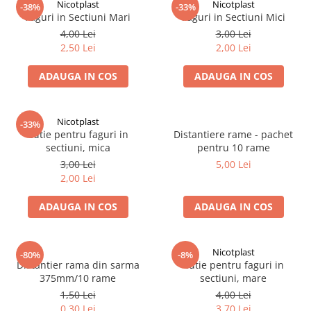
Nicotplast
Nicotplast
-38%
-33%
Vopsea/intretinere stupi
Faguri in Sectiuni Mari
Faguri in Sectiuni Mici
4,00 Lei
3,00 Lei
2,50 Lei
2,00 Lei
ADAUGA IN COS
ADAUGA IN COS
Nicotplast
-33%
Cutie pentru faguri in
Distantiere rame - pachet
sectiuni, mica
pentru 10 rame
3,00 Lei
5,00 Lei
2,00 Lei
ADAUGA IN COS
ADAUGA IN COS
Nicotplast
-80%
-8%
Distantier rama din sarma
Cutie pentru faguri in
375mm/10 rame
sectiuni, mare
1,50 Lei
4,00 Lei
0,30 Lei
3,70 Lei