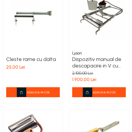
Lyson
Cleste rame cu dalta
Dispozitiv manual de
descapacire in V cu
25,00 Lei
abur - 1000mm
2.100,00 Lei
1.900,00 Lei
ADAUGA IN COS
ADAUGA IN COS