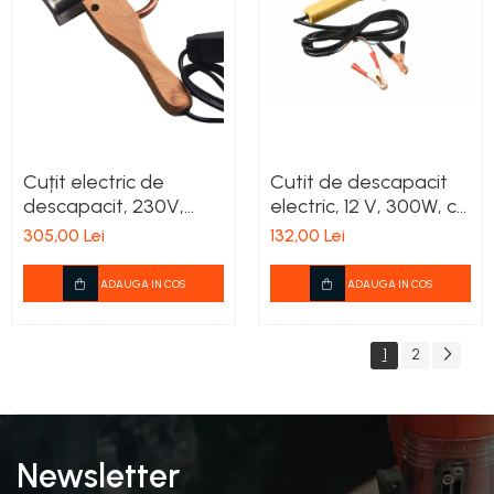
Cuțit electric de
Cutit de descapacit
descapacit, 230V,
electric, 12 V, 300W, cu
450W Benefitbee K16
maner de lemn, 440
305,00 Lei
132,00 Lei
mm
ADAUGA IN COS
ADAUGA IN COS
1
2
Newsletter