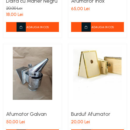
Dalta cu Maner Negru
Afumator Inox
Stupi Vopsiti
20,00 Lei
65,00 Lei
Vopsea/intretinere stupi
18,00 Lei
ADAUGA IN COS
ADAUGA IN COS
Afumator Galvan
Burduf Afumator
50,00 Lei
20,00 Lei