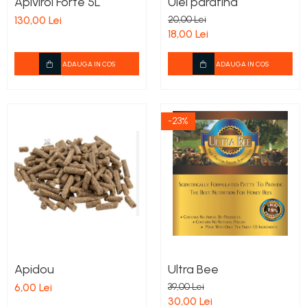
Apivirol Forte 5L
Ulei parafina
Stupi Vopsiti
130,00 Lei
20,00 Lei
Vopsea/intretinere stupi
18,00 Lei
ADAUGA IN COS
ADAUGA IN COS
-23%
Apidou
Ultra Bee
6,00 Lei
39,00 Lei
30,00 Lei