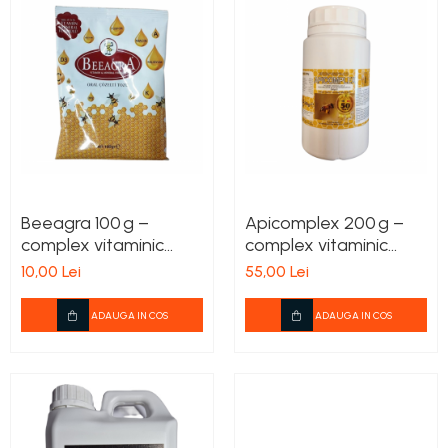
Beeagra 100 g –
Apicomplex 200 g –
complex vitaminic
complex vitaminic
pentru albine,
biostimulator pentru
10,00 Lei
55,00 Lei
imunitate și
albine
randament
ADAUGA IN COS
ADAUGA IN COS