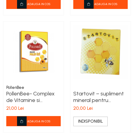
ADAUGA IN COS
ADAUGA IN COS
PollenBee
PollenBee- Complex
Startovit – supliment
de Vitamine si
mineral pentru
Minerale
stimularea pontei la
21,00 Lei
20,00 Lei
albine
INDISPONIBIL
ADAUGA IN COS