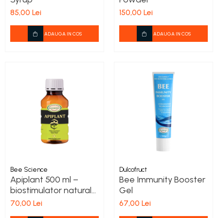
85,00 Lei
150,00 Lei
ADAUGA IN COS
ADAUGA IN COS
Bee Science
Dulcofruct
Apiplant 500 ml –
Bee Immunity Booster
biostimulator natural
Gel
pentru albine
70,00 Lei
67,00 Lei