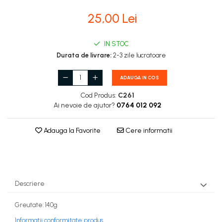
Stupi Vopsiti
25,00 Lei
Vopsea/intretinere stupi
IN STOC
Durata de livrare:
2-3 zile lucratoare
ADAUGA IN COS
Cod Produs:
C261
Ai nevoie de ajutor?
0764 012 092
Adauga la Favorite
Cere informatii
Descriere
Greutate: 140g
Informatii conformitate produs