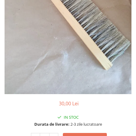
Detergent Lichid
Detergent Pardoseli
Detergent Vase
Inalbitori ( Clor)
Solutii Curatat
Solutie de Curatat Baie
Solutie de Curatat Bucatarie
Solutii de Curatat Pete
Solutii de Curatat Profesionale
Aparate si masini pentru apicultori
Carti si manuale
Centrifugi
30,00 Lei
Colectoare Polen, Propolis
Coloranti
IN STOC
Cresterea Reginelor
Durata de livrare:
2-3 zile lucratoare
Accesorii