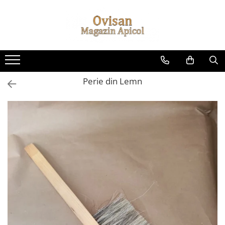
Toate Produsele
***Produse pentru toata lumea
Altele
Perie din Lemn
Cosulete cadou sarbatori
Creme si unguente
Ingrijire personala
Lumanari
Miere
Produse apicole
Siropuri & Licori
Produse apicole
Nou: Produse de Curatenie
Balsam de Rufe