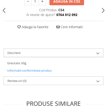
ADAUGA IN COS
Accesorii laptisor matca
Cod Produs:
C54
Ambalaje laptisor de matca
Ai nevoie de ajutor?
0764 012 092
Atractive si Feromoni
Introducere Matci
Adauga la Favorite
Cere informatii
Marcare Matci
Rame de crestere
Sistem Nicot
Descriere
Transvazare Larve
Echipamente de Protectie
Greutate: 60g
Imbracaminte
Informatii conformitate produs
Manusi
Review-uri
(0)
Palarii apicultor
Hrana si Hranitoare Apicole
Adapatoare
PRODUSE SIMILARE
Hranitoare Apicole