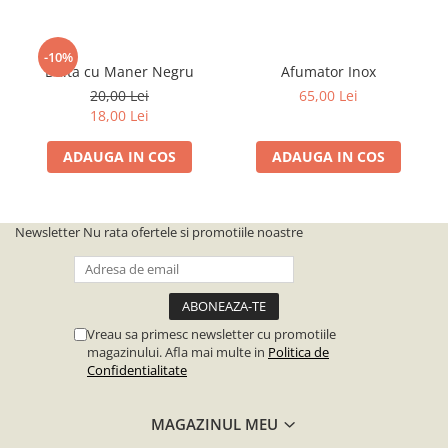
Inlocuitoare de Polen
Sirop pentru Albine
-10%
Dalta cu Maner Negru
Afumator Inox
Suplimente
20,00 Lei
65,00 Lei
Turta si Hrana Solida pentru
18,00 Lei
Albine
ADAUGA IN COS
ADAUGA IN COS
Lucru cu Ceara
Faguri
Ceara
Newsletter
Nu rata ofertele si promotiile noastre
Forme Lumanari
Topitoare Ceara
Lucru cu Mierea
Vreau sa primesc newsletter cu promotiile
Accesorii
magazinului. Afla mai multe in
Politica de
Confidentialitate
Ambalaje
Banc/Tavi de Descapacit
MAGAZINUL MEU
Cantare