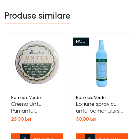
Produse similare
NOU
Remediu Verde
Remediu Verde
Crema Untul
Lotiune spray cu
Pamantului
untul pamanului si
alte 15 plante
25,00 Lei
30,00 Lei
ADAUGA IN COS
ADAUGA IN COS