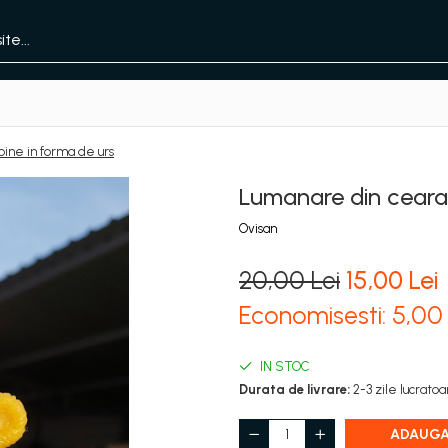
ine in forma de urs
Lumanare din ceara 
Ovisan
20,00 Lei
15,00 Lei
Economisesti:
5,0
IN STOC
Durata de livrare:
2-3 zile lucrato
ADAUGA