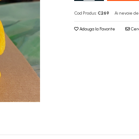
Cod Produs:
C269
Ai nevoie de
Adauga la Favorite
Cere