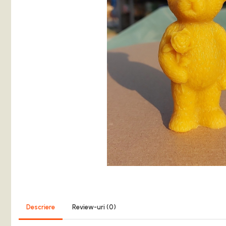
Balsam de Rufe
Detergent Lichid
Detergent Pardoseli
Detergent Vase
Inalbitori ( Clor)
Solutii Curatat
Solutie de Curatat Baie
Solutie de Curatat Bucatarie
Solutii de Curatat Pete
Solutii de Curatat Profesionale
Aparate si masini pentru apicultori
Carti si manuale
Centrifugi
Colectoare Polen, Propolis
Coloranti
Descriere
Review-uri
(0)
Cresterea Reginelor