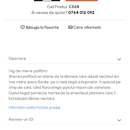
Cod Produs:
C568
Ai nevoie de ajutor?
0764 012 092
Adauga la Favorite
Cere informatii
Descriere
1 kg de miere poliflora
Mierea polifloră se obține de la albinele care adună nectarul din
mai multe specii florale, pe o rază largă a stupinelor, în special pe
timp de vară, când flora atinge punctul maxim de varietate.
Gustul bogat pornește tocmai de la amestecul plantelor care îi
furnizează albinei nectarul.
Informatii conformitate produs
Review-uri
(0)