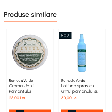
Produse similare
NOU
Remediu Verde
Remediu Verde
Crema Untul
Lotiune spray cu
Pamantului
untul pamanului si
alte 15 plante
25,00 Lei
30,00 Lei