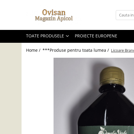
Toate Produsele
***Produse pentru toata lumea
TOATE PRODUSELE
PROIECTE EUROPENE
Altele
Cosulete cadou sarbatori
Home /
***Produse pentru toata lumea /
Licoare Bran
Creme si unguente
Ingrijire personala
Lumanari
Miere
Produse apicole
Siropuri & Licori
Produse apicole
Nou: Produse de Curatenie
Balsam de Rufe