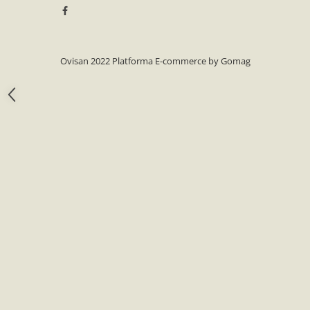
Etichete
Furculite, Cutite, Role de
Descapacit
Ovisan 2022
Platforma E-commerce by Gomag
Galeti, Canele, Maturatoare
Site pentru Miere
Lumanari Inviere
Produse apicole
Rame si Accesorii
Accesorii
Perforatoare, Ondulatoare,
Capsatoare
Rame Insarmate
Rame la Pachet
Sarma, Cuie, Capse
Semne atentionare
Servicii