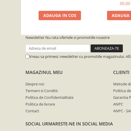
30,00 
Inlocuitoare de Polen
Sirop pentru Albine
ADAUGA IN COS
ADAUGA 
Suplimente
Turta si Hrana Solida pentru
Newsletter
Nu rata ofertele si promotiile noastre
Albine
Lucru cu Ceara
Faguri
Vreau sa primesc newsletter cu promotiile magazinului. Af
Ceara
MAGAZINUL MEU
CLIENTI
Forme Lumanari
Topitoare Ceara
Despre noi
Metode de
Termeni si Conditii
Politica d
Lucru cu Mierea
Politica de Confidentialitate
Garantia 
Accesorii
Politica de livrare
ANPC
Ambalaje
Contact
ANPC - SA
Banc/Tavi de Descapacit
SOCIAL
URMARESTE-NE IN SOCIAL MEDIA
Cantare