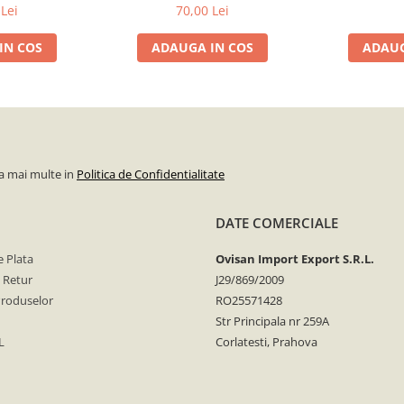
Lei
70,00 Lei
IN COS
ADAUGA IN COS
ADAUG
la mai multe in
Politica de Confidentialitate
DATE COMERCIALE
 Plata
Ovisan Import Export S.R.L.
e Retur
J29/869/2009
Produselor
RO25571428
Str Principala nr 259A
L
Corlatesti, Prahova