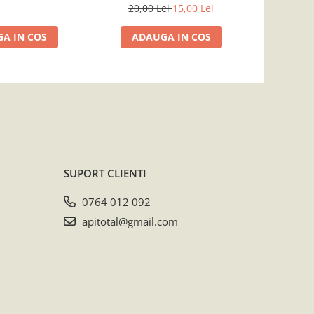
20,00 Lei
15,00 Lei
10,
A IN COS
ADAUGA IN COS
ADA
SUPORT CLIENTI
0764 012 092
apitotal@gmail.com