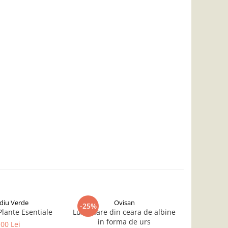
iu Verde
Ovisan
-25%
-30%
lante Esentiale
Lumanare din ceara de albine
Lumanare 
in forma de urs
in form
,00 Lei