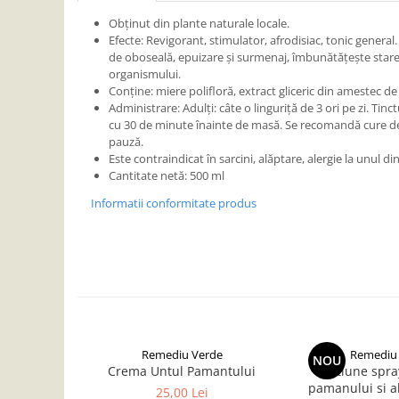
Accesorii laptisor matca
Obținut din plante naturale locale.
Ambalaje laptisor de matca
Efecte: Revigorant, stimulator, afrodisiac, tonic general.
de oboseală, epuizare și surmenaj, îmbunătățește starea
Atractive si Feromoni
organismului.
Conține: miere polifloră, extract gliceric din amestec d
Introducere Matci
Administrare: Adulți: câte o linguriță de 3 ori pe zi. Tin
Marcare Matci
cu 30 de minute înainte de masă. Se recomandă cure de 
pauză.
Rame de crestere
Este contraindicat în sarcini, alăptare, alergie la unul
Cantitate netă: 500 ml
Sistem Nicot
Informatii conformitate produs
Transvazare Larve
Echipamente de Protectie
Imbracaminte
Manusi
Palarii apicultor
Hrana si Hranitoare Apicole
Remediu Verde
Remediu
NOU
Adapatoare
Crema Untul Pamantului
Lotiune spra
pamanului si a
Hranitoare Apicole
25,00 Lei