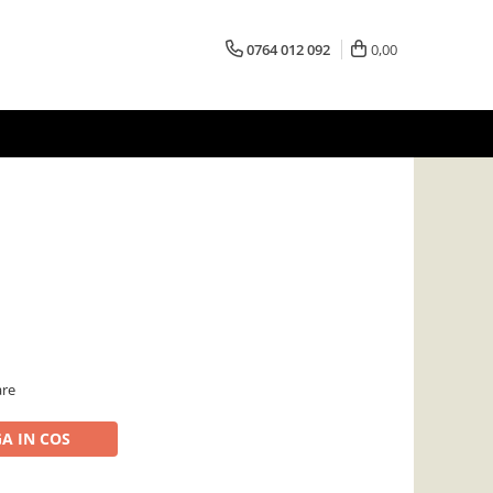
0764 012 092
0,00
are
A IN COS