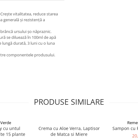
 Crește vitalitatea, reduce starea
 generală și rezistență a
e brâncă ursului șo năpraznic.
ctură se diluează în 100ml de apă
lungă durată, 3 luni cu o luna
 dintre componentele produsului.
PRODUSE SIMILARE
 Verde
Remed
y cu untul
Crema cu Aloe Verra, Laptisor
Sampon cu P
lte 15 plante
de Matca si Miere
20