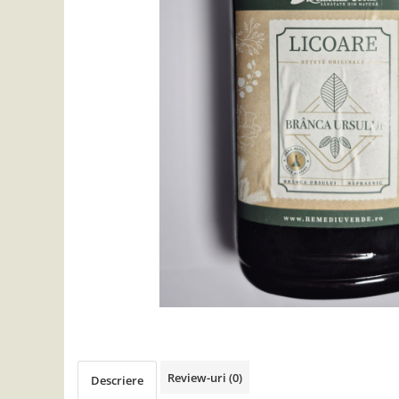
Detergent Lichid
Detergent Pardoseli
Detergent Vase
Inalbitori ( Clor)
Solutii Curatat
Solutie de Curatat Baie
Solutie de Curatat Bucatarie
Solutii de Curatat Pete
Solutii de Curatat Profesionale
Aparate si masini pentru apicultori
Carti si manuale
Centrifugi
Colectoare Polen, Propolis
Coloranti
Cresterea Reginelor
Review-uri
(0)
Descriere
Accesorii