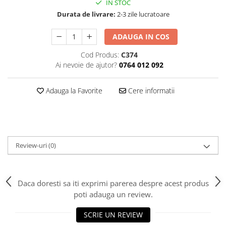
IN STOC
Vopsea/intretinere stupi
Durata de livrare:
2-3 zile lucratoare
ADAUGA IN COS
Cod Produs:
C374
Ai nevoie de ajutor?
0764 012 092
Adauga la Favorite
Cere informatii
Review-uri
(0)
Daca doresti sa iti exprimi parerea despre acest produs
poti adauga un review.
SCRIE UN REVIEW