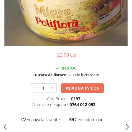
Vopsea/intretinere stupi
22,00 Lei
IN STOC
Durata de livrare:
2-3 zile lucratoare
ADAUGA IN COS
Cod Produs:
C197
Ai nevoie de ajutor?
0764 012 092
Adauga la Favorite
Cere informatii