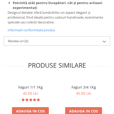
Potrivită atât pentru începători, cât și pentru artizani
Inlocuitoare de Polen
experimentați
Designul detaliat oferă lumânărilor un aspect elegant și
Sirop pentru Albine
profesional, fiind ideală pentru cadouri handmade, evenimente
Suplimente
speciale sau colecții decorative.
Turta si Hrana Solida pentru
Informatii conformitate produs
Albine
Review-uri
(0)
Lucru cu Ceara
Faguri
Ceara
PRODUSE SIMILARE
Forme Lumanari
Topitoare Ceara
Lucru cu Mierea
Accesorii
Faguri 1/1 1Kg
Faguri 3/4 1Kg
45,00 Lei
45,00 Lei
Ambalaje
Banc/Tavi de Descapacit
Cantare
ADAUGA IN COS
ADAUGA IN COS