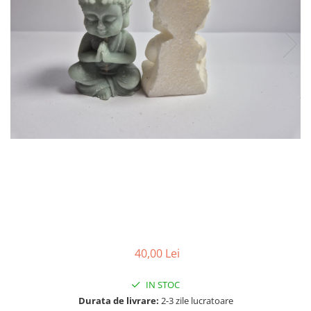
Detergent Lichid
Detergent Pardoseli
Detergent Vase
Inalbitori ( Clor)
Solutii Curatat
Solutie de Curatat Baie
Solutie de Curatat Bucatarie
Solutii de Curatat Pete
Solutii de Curatat Profesionale
Aparate si masini pentru apicultori
Carti si manuale
Centrifugi
Colectoare Polen, Propolis
40,00 Lei
Coloranti
Cresterea Reginelor
IN STOC
Accesorii
Durata de livrare:
2-3 zile lucratoare