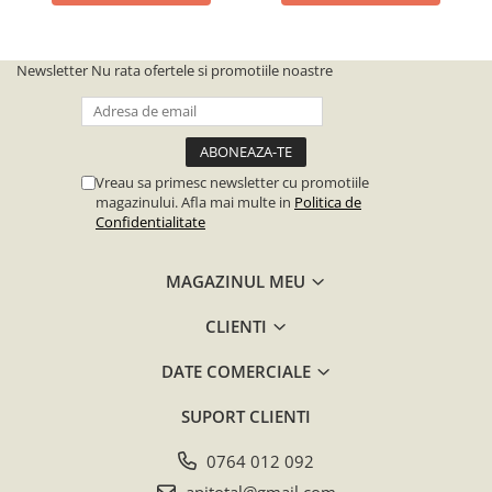
Etichete
Furculite, Cutite, Role de
Newsletter
Nu rata ofertele si promotiile noastre
Descapacit
Galeti, Canele, Maturatoare
Site pentru Miere
Lumanari Inviere
Vreau sa primesc newsletter cu promotiile
magazinului. Afla mai multe in
Politica de
Produse apicole
Confidentialitate
Rame si Accesorii
Accesorii
MAGAZINUL MEU
Perforatoare, Ondulatoare,
Capsatoare
CLIENTI
Rame Insarmate
DATE COMERCIALE
Rame la Pachet
SUPORT CLIENTI
Sarma, Cuie, Capse
Semne atentionare
0764 012 092
Servicii
apitotal@gmail.com