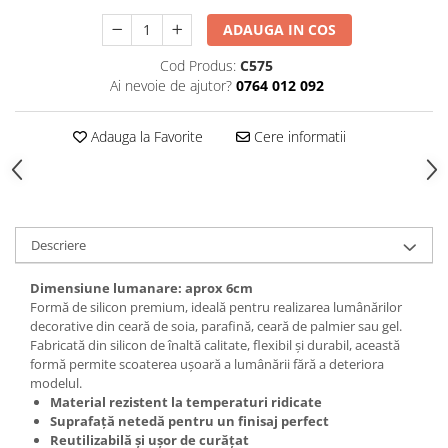
Accesorii laptisor matca
ADAUGA IN COS
Ambalaje laptisor de matca
Cod Produs:
C575
Atractive si Feromoni
Ai nevoie de ajutor?
0764 012 092
Introducere Matci
Adauga la Favorite
Cere informatii
Marcare Matci
Rame de crestere
Sistem Nicot
Transvazare Larve
Descriere
Echipamente de Protectie
Dimensiune lumanare: aprox 6cm
Imbracaminte
Formă de silicon premium, ideală pentru realizarea lumânărilor
Manusi
decorative din ceară de soia, parafină, ceară de palmier sau gel.
Fabricată din silicon de înaltă calitate, flexibil și durabil, această
Palarii apicultor
formă permite scoaterea ușoară a lumânării fără a deteriora
Hrana si Hranitoare Apicole
modelul.
Material rezistent la temperaturi ridicate
Adapatoare
Suprafață netedă pentru un finisaj perfect
Hranitoare Apicole
Reutilizabilă și ușor de curățat