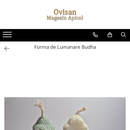
Toate Produsele
***Produse pentru toata lumea
Altele
Forma de Lumanare Budha
Cosulete cadou sarbatori
Creme si unguente
Ingrijire personala
Lumanari
Miere
Produse apicole
Siropuri & Licori
Produse apicole
Nou: Produse de Curatenie
Balsam de Rufe