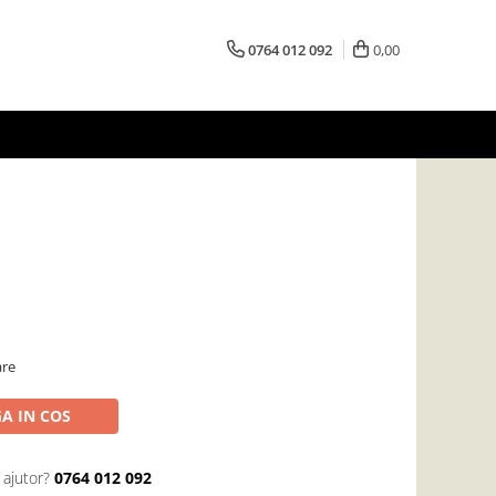
0764 012 092
0,00
are
A IN COS
 ajutor?
0764 012 092