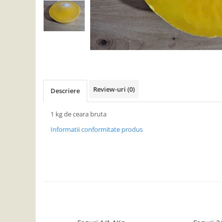
Detergent Lichid
Detergent Pardoseli
Detergent Vase
Inalbitori ( Clor)
Solutii Curatat
Solutie de Curatat Baie
Review-uri
(0)
Descriere
Solutie de Curatat Bucatarie
Solutii de Curatat Pete
1 kg de ceara bruta
Solutii de Curatat Profesionale
Informatii conformitate produs
Aparate si masini pentru apicultori
Carti si manuale
Centrifugi
Colectoare Polen, Propolis
Coloranti
Cresterea Reginelor
Accesorii