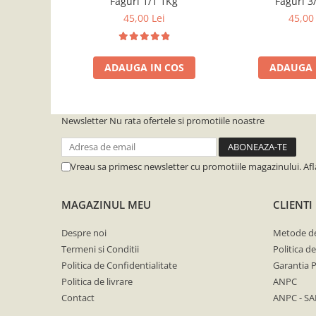
Faguri 1/1 1Kg
Faguri 3
Accesorii laptisor matca
45,00 Lei
45,00 
Ambalaje laptisor de matca
Atractive si Feromoni
ADAUGA IN COS
ADAUGA 
Introducere Matci
Marcare Matci
Rame de crestere
Newsletter
Nu rata ofertele si promotiile noastre
Sistem Nicot
Transvazare Larve
Vreau sa primesc newsletter cu promotiile magazinului. Af
Echipamente de Protectie
Imbracaminte
MAGAZINUL MEU
CLIENTI
Manusi
Despre noi
Metode de
Palarii apicultor
Termeni si Conditii
Politica d
Politica de Confidentialitate
Garantia 
Hrana si Hranitoare Apicole
Politica de livrare
ANPC
Adapatoare
Contact
ANPC - SA
Hranitoare Apicole