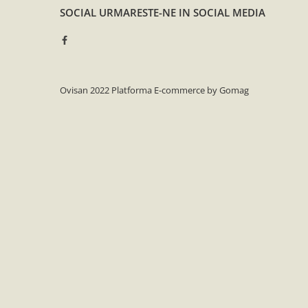
SOCIAL
URMARESTE-NE IN SOCIAL MEDIA
Inlocuitoare de Polen
Sirop pentru Albine
Suplimente
Turta si Hrana Solida pentru
Ovisan 2022
Platforma E-commerce by Gomag
Albine
Lucru cu Ceara
Faguri
Ceara
Forme Lumanari
Topitoare Ceara
Lucru cu Mierea
Accesorii
Ambalaje
Banc/Tavi de Descapacit
Cantare