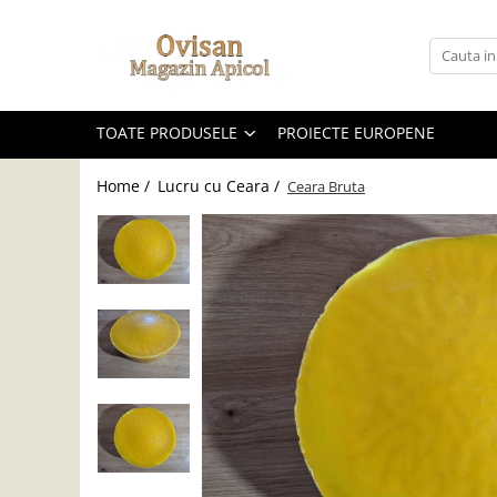
Toate Produsele
***Produse pentru toata lumea
TOATE PRODUSELE
PROIECTE EUROPENE
Altele
Cosulete cadou sarbatori
Home /
Lucru cu Ceara /
Ceara Bruta
Creme si unguente
Ingrijire personala
Lumanari
Miere
Produse apicole
Siropuri & Licori
Produse apicole
Nou: Produse de Curatenie
Balsam de Rufe