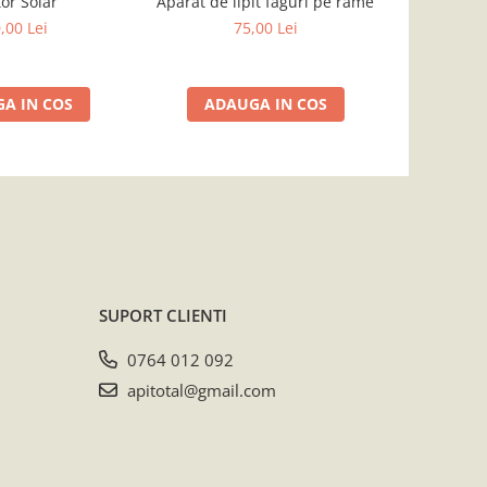
tor Solar
Aparat de lipit faguri pe rame
Fagure
,00 Lei
75,00 Lei
A IN COS
ADAUGA IN COS
ADA
SUPORT CLIENTI
0764 012 092
apitotal@gmail.com