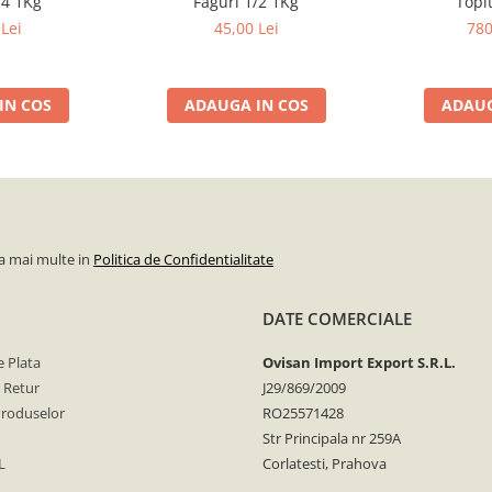
/4 1Kg
Faguri 1/2 1Kg
Topi
Lei
45,00 Lei
780
IN COS
ADAUGA IN COS
ADAUG
la mai multe in
Politica de Confidentialitate
DATE COMERCIALE
 Plata
Ovisan Import Export S.R.L.
e Retur
J29/869/2009
Produselor
RO25571428
Str Principala nr 259A
L
Corlatesti, Prahova