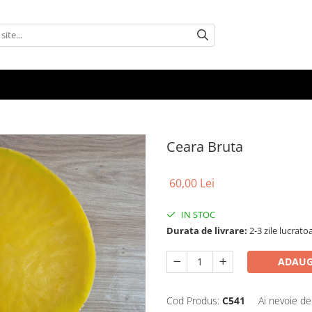
Ceara Bruta
60,00 Lei
IN STOC
Durata de livrare:
2-3 zile lucrato
ADAUG
Cod Produs:
C541
Ai nevoie de