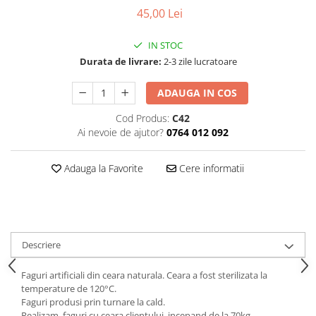
45,00 Lei
Vopsea/intretinere stupi
IN STOC
Durata de livrare:
2-3 zile lucratoare
ADAUGA IN COS
Cod Produs:
C42
Ai nevoie de ajutor?
0764 012 092
Adauga la Favorite
Cere informatii
Descriere
Faguri artificiali din ceara naturala. Ceara a fost sterilizata la
temperature de 120°C.
Faguri produsi prin turnare la cald.
Realizam faguri cu ceara clientului incepand de la 70kg.