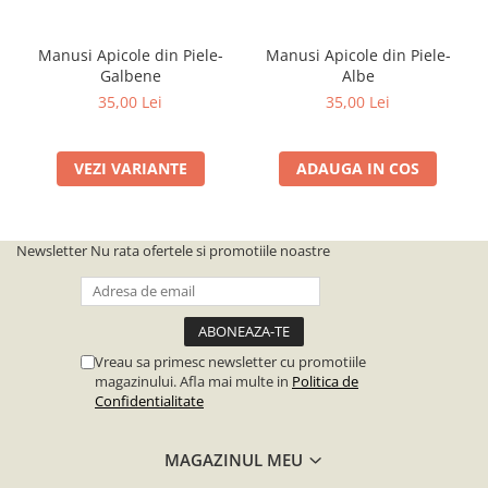
Inlocuitoare de Polen
Manusi Apicole din Piele-
Manusi Apicole din Piele-
Sirop pentru Albine
Galbene
Albe
Suplimente
35,00 Lei
35,00 Lei
Turta si Hrana Solida pentru
Albine
VEZI VARIANTE
ADAUGA IN COS
Lucru cu Ceara
Faguri
Ceara
Newsletter
Nu rata ofertele si promotiile noastre
Forme Lumanari
Topitoare Ceara
Lucru cu Mierea
Vreau sa primesc newsletter cu promotiile
Accesorii
magazinului. Afla mai multe in
Politica de
Confidentialitate
Ambalaje
Banc/Tavi de Descapacit
MAGAZINUL MEU
Cantare