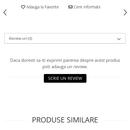
Accesorii laptisor matca
Adauga la Favorite
Cere informatii
Ambalaje laptisor de matca
Atractive si Feromoni
Introducere Matci
Review-uri
(0)
Marcare Matci
Rame de crestere
Sistem Nicot
Daca doresti sa iti exprimi parerea despre acest produs
poti adauga un review.
Transvazare Larve
Echipamente de Protectie
SCRIE UN REVIEW
Imbracaminte
Manusi
Palarii apicultor
Hrana si Hranitoare Apicole
PRODUSE SIMILARE
Adapatoare
Hranitoare Apicole