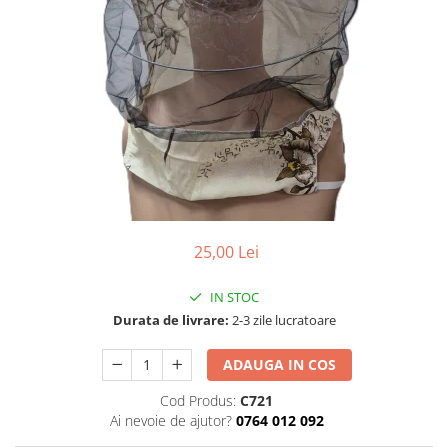
Detergent Lichid
Detergent Pardoseli
Detergent Vase
Inalbitori ( Clor)
Solutii Curatat
Solutie de Curatat Baie
Solutie de Curatat Bucatarie
Solutii de Curatat Pete
Solutii de Curatat Profesionale
25,00 Lei
Aparate si masini pentru apicultori
IN STOC
Carti si manuale
Durata de livrare:
2-3 zile lucratoare
Centrifugi
Colectoare Polen, Propolis
ADAUGA IN COS
Coloranti
Cod Produs:
C721
Cresterea Reginelor
Ai nevoie de ajutor?
0764 012 092
Accesorii