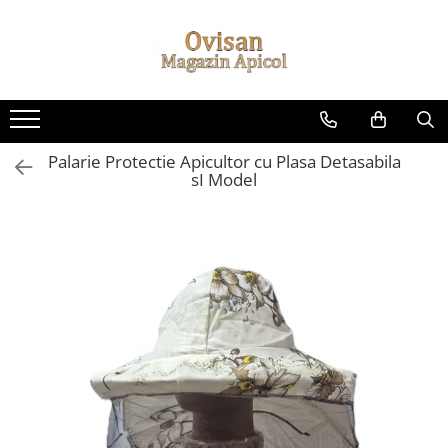
Toate Produsele
***Produse pentru toata lumea
Altele
Palarie Protectie Apicultor cu Plasa Detasabila
Cosulete cadou sarbatori
sI Model
Creme si unguente
Ingrijire personala
Lumanari
Miere
Produse apicole
Siropuri & Licori
Produse apicole
Nou: Produse de Curatenie
Balsam de Rufe