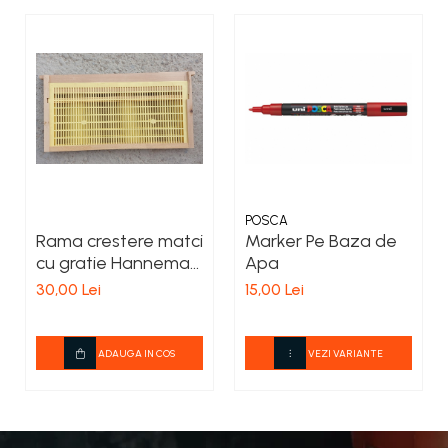
POSCA
Rama crestere matci
Marker Pe Baza de
cu gratie Hanneman
Apa
neechipata 3/4
30,00 Lei
15,00 Lei
ADAUGA IN COS
VEZI VARIANTE