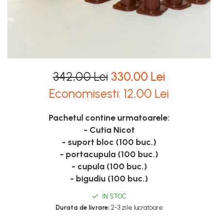
Stupi Vopsiti
Vopsea/intretinere stupi
342,00 Lei
330,00 Lei
Economisesti:
12,00
Lei
Pachetul contine urmatoarele:
- Cutia Nicot
- suport bloc (100 buc.)
- portacupula (100 buc.)
- cupula (100 buc.)
- bigudiu (100 buc.)
IN STOC
Durata de livrare:
2-3 zile lucratoare