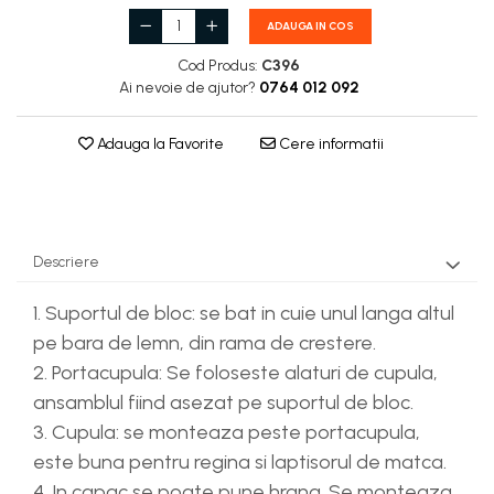
ADAUGA IN COS
Cod Produs:
C396
Ai nevoie de ajutor?
0764 012 092
Adauga la Favorite
Cere informatii
Descriere
1. Suportul de bloc: se bat in cuie unul langa altul
pe bara de lemn, din rama de crestere.
2. Portacupula: Se foloseste alaturi de cupula,
ansamblul fiind asezat pe suportul de bloc.
3. Cupula: se monteaza peste portacupula,
este buna pentru regina si laptisorul de matca.
4. In capac se poate pune hrana. Se monteaza