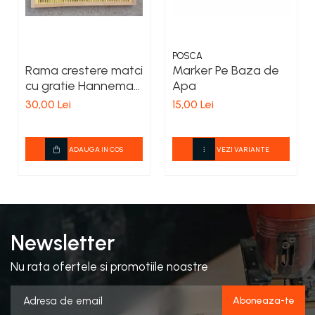
POSCA
Rama crestere matci
Marker Pe Baza de
cu gratie Hanneman
Apa
neechipata 3/4
30,00 Lei
15,00 Lei
ADAUGA IN COS
VEZI VARIANTE
Newsletter
Nu rata ofertele si promotiile noastre