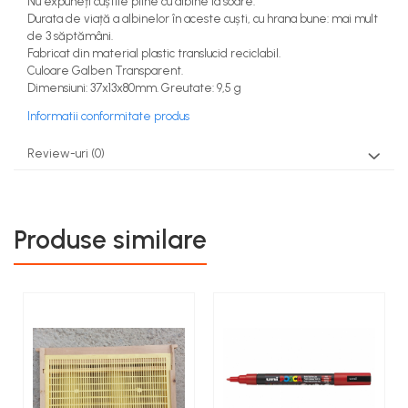
Nu expuneți cuștile pline cu albine la soare.
Durata de viață a albinelor în aceste cuști, cu hrana bune: mai mult
de 3 săptămâni.
Fabricat din material plastic translucid reciclabil.
Culoare Galben Transparent.
Dimensiuni: 37x13x80mm. Greutate: 9,5 g
Informatii conformitate produs
Review-uri
(0)
Produse similare