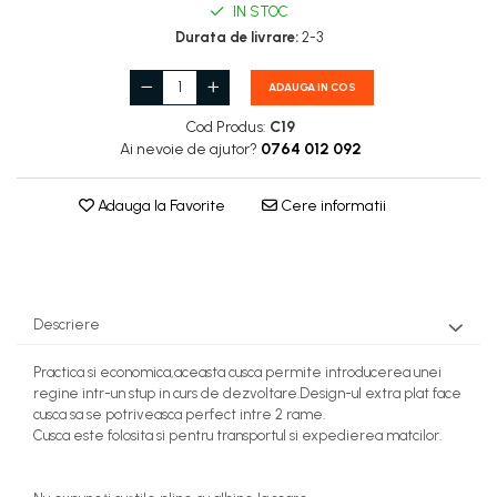
IN STOC
Stupi Vopsiti
Durata de livrare:
2-3
Vopsea/intretinere stupi
ADAUGA IN COS
Cod Produs:
C19
Ai nevoie de ajutor?
0764 012 092
Adauga la Favorite
Cere informatii
Descriere
Practica si economica,aceasta cusca permite introducerea unei
regine intr-un stup in curs de dezvoltare.Design-ul extra plat face
cusca sa se potriveasca perfect intre 2 rame.
Cusca este folosita si pentru transportul si expedierea matcilor.