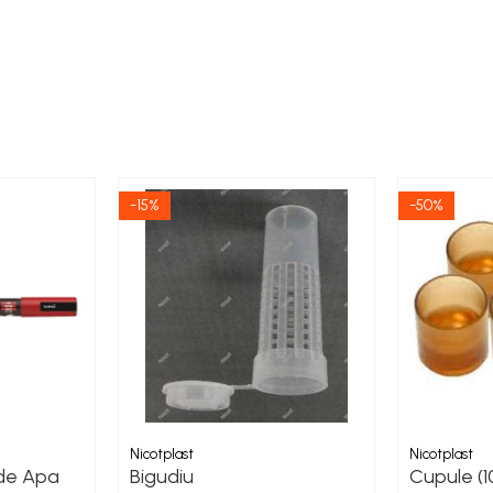
-15%
-50%
Nicotplast
Nicotplast
de Apa
Bigudiu
Cupule (1