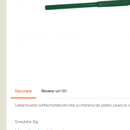
Balsam de Rufe
Detergent Lichid
Detergent Pardoseli
Detergent Vase
Inalbitori ( Clor)
Solutii Curatat
Solutie de Curatat Baie
Solutie de Curatat Bucatarie
Solutii de Curatat Pete
Solutii de Curatat Profesionale
Aparate si masini pentru apicultori
Descriere
Review-uri
(0)
Carti si manuale
Centrifugi
Lanseta este confectionata din inox cu manerul de plastic,ceea ce ii 
Colectoare Polen, Propolis
Coloranti
Greutate: 15g
Cresterea Reginelor