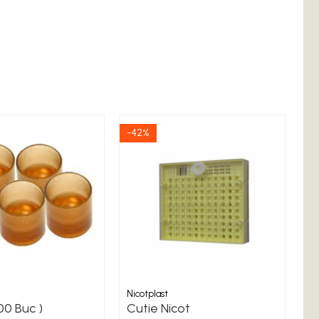
-42%
-2
Nicotplast
Ni
00 Buc )
Cutie Nicot
P