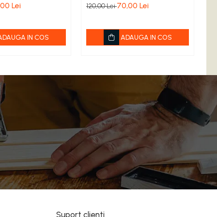
,00 Lei
70,00 Lei
120,00 Lei
1,
ADAUGA IN COS
ADAUGA IN COS
Suport clienti