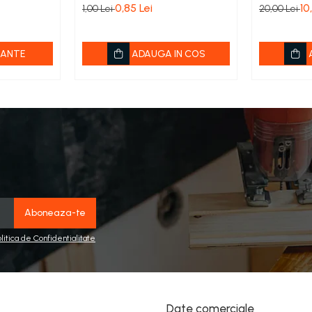
0,85 Lei
10
1,00 Lei
20,00 Lei
IANTE
ADAUGA IN COS
olitica de Confidentialitate
Date comerciale