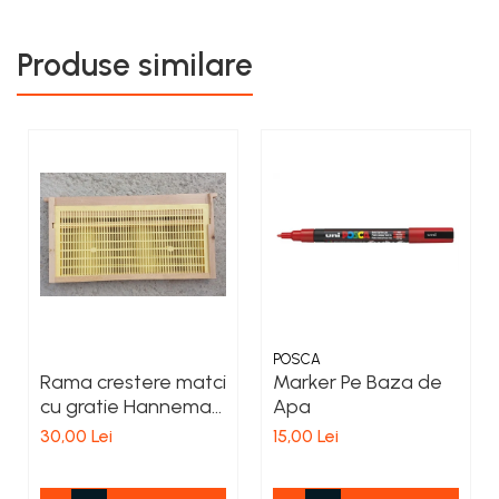
Produse similare
POSCA
Rama crestere matci
Marker Pe Baza de
cu gratie Hanneman
Apa
neechipata 3/4
30,00 Lei
15,00 Lei