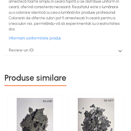
amestecă foarte simplu în ceara topită și se distribuie uniform în
ceară, oferind consistența necesară. Rezultatul este o lumânare
cu o colorare identică cu cea a lumânărilor produse profesional.
Coloranții de diferite culori pot fi amestecați în ceară pentru a
crea culori noi, permițându-vă să experimentați cu creativitatea
dvs.
Informatii conformitate produs
Review-uri
(0)
Produse similare