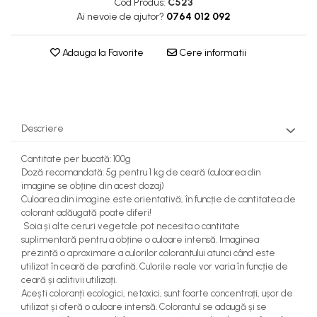
Cod Produs:
C523
Ai nevoie de ajutor?
0764 012 092
Adauga la Favorite
Cere informatii
Descriere
Cantitate per bucată: 100g
Doză recomandată: 5g pentru 1 kg de ceară (culoarea din
imagine se obține din acest dozaj)
Culoarea din imagine este orientativă, în funcție de cantitatea de
colorant adăugată poate diferi!
Soia și alte ceruri vegetale pot necesita o cantitate
suplimentară pentru a obține o culoare intensă. Imaginea
prezintă o aproximare a culorilor colorantului atunci când este
utilizat în ceară de parafină. Culorile reale vor varia în funcție de
ceară și aditivii utilizați.
Acești coloranți ecologici, netoxici, sunt foarte concentrați, ușor de
utilizat și oferă o culoare intensă. Colorantul se adaugă și se