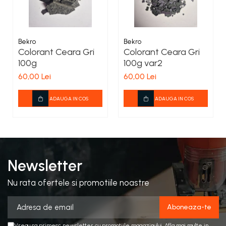
Bekro
Bekro
Colorant Ceara Gri
Colorant Ceara Gri
100g
100g var2
60,00 Lei
60,00 Lei
ADAUGA IN COS
ADAUGA IN COS
Newsletter
Nu rata ofertele si promotiile noastre
Vreau sa primesc newsletter cu promotiile magazinului. Afla mai multe in