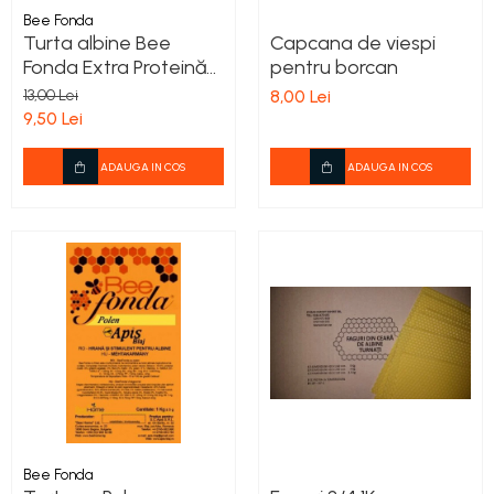
Bee Fonda
Turta albine Bee
Capcana de viespi
Fonda Extra Proteină
pentru borcan
1kg – Hrană proteică
13,00 Lei
8,00 Lei
apicolă
9,50 Lei
ADAUGA IN COS
ADAUGA IN COS
Bee Fonda