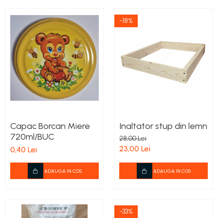
-18%
Capac Borcan Miere
Inaltator stup din lemn
720ml/BUC
28,00 Lei
23,00 Lei
0,40 Lei
ADAUGA IN COS
ADAUGA IN COS
-33%