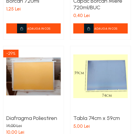
Borcan 720ml
Capac Borcan Miere
Stupi Vopsiti
720ml/BUC
1,25 Lei
Vopsea/intretinere stupi
0,40 Lei
ADAUGA IN COS
ADAUGA IN COS
-29%
Diafragma Poliestiren
Tabla 74cm x 59cm
14,00 Lei
5,00 Lei
10,00 Lei