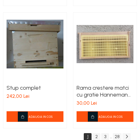
Stup complet
Rama crestere matci
cu gratie Hanneman
242,00 Lei
neechipata 3/4
30,00 Lei
ADAUGA IN COS
ADAUGA IN COS
1
2
3
28
...