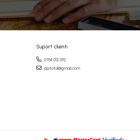
Suport clienti
0764 012 092
apitotal@gmail.com