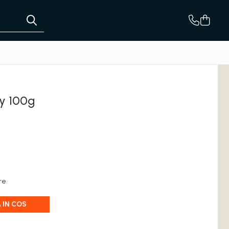
ry 100g
are
 IN COS