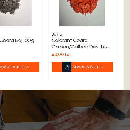
Bekro
Be
Ceara Bej 100g
Colorant Ceara
C
Galben/Galben Deschis
1
100g
60,00 Lei
60
ADAUGA IN COS
ADAUGA IN COS