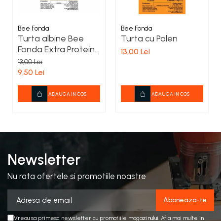
Bee Fonda
Bee Fonda
Turta albine Bee
Turta cu Polen
Fonda Extra Proteină
13,00 Lei
1kg – Hrană proteică
13,00 Lei
apicolă
9,50 Lei
ADAUGA IN COS
ADAUGA IN COS
Newsletter
Nu rata ofertele si promotiile noastre
Vreau sa primesc newsletter cu promotiile magazinului. Afla mai multe in