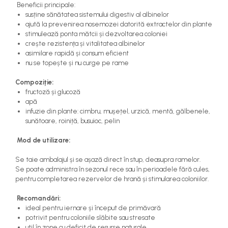
Beneficii principale:
susține sănătatea sistemului digestiv al albinelor
ajută la prevenirea nosemozei datorită extractelor din plante
stimulează ponta mătcii și dezvoltarea coloniei
crește rezistența și vitalitatea albinelor
asimilare rapidă și consum eficient
nu se topește și nu curge pe rame
Compoziție:
fructoză și glucoză
apă
infuzie din plante: cimbru, mușețel, urzică, mentă, gălbenele,
sunătoare, roiniță, busuioc, pelin
Mod de utilizare:
Se taie ambalajul și se așază direct în stup, deasupra ramelor.
Se poate administra în sezonul rece sau în perioadele fără cules,
pentru completarea rezervelor de hrană și stimularea coloniilor.
Recomandări:
ideal pentru iernare și început de primăvară
potrivit pentru coloniile slăbite sau stresate
util în zone cu deficit de resurse naturale