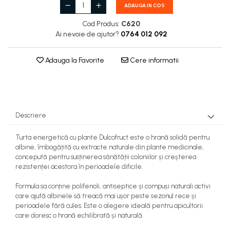
ADAUGA IN COS
Cod Produs:
C620
Ai nevoie de ajutor?
0764 012 092
Adauga la Favorite
Cere informatii
Descriere
Turta energetică cu plante Dulcofruct este o hrană solidă pentru
albine, îmbogățită cu extracte naturale din plante medicinale,
concepută pentru susținerea sănătății coloniilor și creșterea
rezistenței acestora în perioadele dificile.
Formula sa conține polifenoli, antiseptice și compuși naturali activi
care ajută albinele să treacă mai ușor peste sezonul rece și
perioadele fără cules. Este o alegere ideală pentru apicultorii
care doresc o hrană echilibrată și naturală.