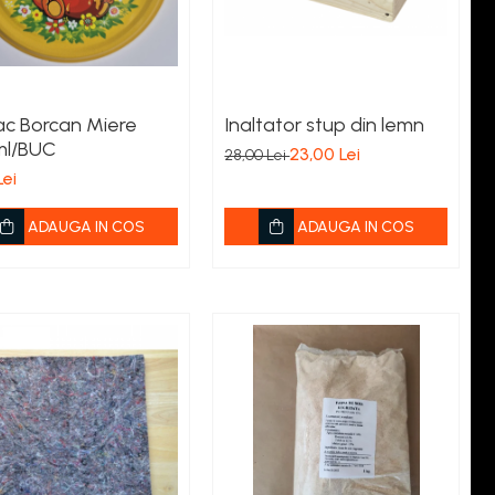
c Borcan Miere
Inaltator stup din lemn
l/BUC
23,00 Lei
28,00 Lei
Lei
ADAUGA IN COS
ADAUGA IN COS