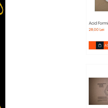
Adapatoare
Hranitoare Apicole
Inlocuitoare de Polen
Acid Formi
Sirop pentru Albine
28,00 Lei
Suplimente
Turta si Hrana Solida pentru
A
Albine
Lucru cu Ceara
Faguri
Ceara
Forme Lumanari
Topitoare Ceara
Lucru cu Mierea
Accesorii