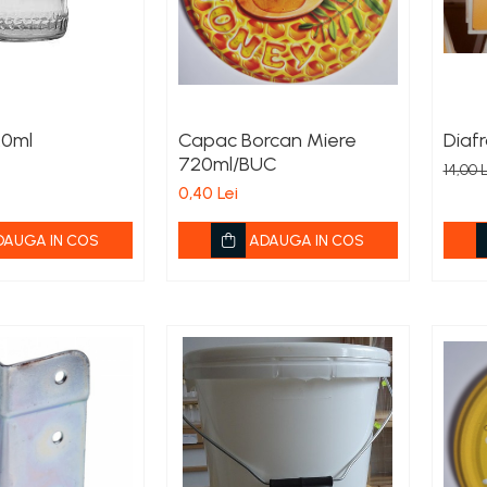
20ml
Capac Borcan Miere
Diafr
720ml/BUC
14,00 
0,40 Lei
DAUGA IN COS
ADAUGA IN COS