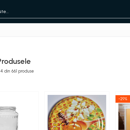
Produsele
24
din
661
produse
-29%