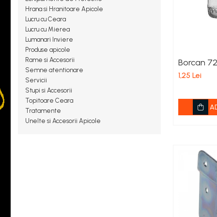
Balsam de Rufe
Hrana si Hranitoare Apicole
Detergent Lichid
Lucru cu Ceara
Lucru cu Mierea
Detergent Pardoseli
Lumanari Inviere
Detergent Vase
Produse apicole
Rame si Accesorii
Borcan 7
Inalbitori ( Clor)
Semne atentionare
1,25 Lei
Solutii Curatat
Servicii
Stupi si Accesorii
Solutie de Curatat Baie
Topitoare Ceara
A
Solutie de Curatat Bucatarie
Tratamente
Unelte si Accesorii Apicole
Solutii de Curatat Pete
Solutii de Curatat Profesionale
Aparate si masini pentru apicultori
Carti si manuale
Centrifugi
Colectoare Polen, Propolis
Coloranti
Cresterea Reginelor