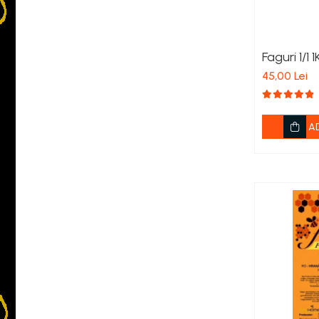
Ambalaje
Banc/Tavi de Descapacit
Cantare
Faguri 1/1 1
Etichete
45,00 Lei
Furculite, Cutite, Role de
Descapacit
A
Galeti, Canele, Maturatoare
Site pentru Miere
Lumanari Inviere
Produse apicole
Rame si Accesorii
Accesorii
Perforatoare, Ondulatoare,
Capsatoare
Rame Insarmate