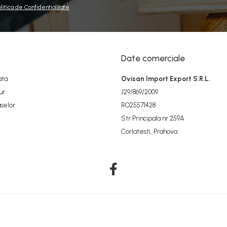
olitica de Confidentialitate
Date comerciale
ata
Ovisan Import Export S.R.L.
ur
J29/869/2009
selor
RO25571428
Str Principala nr 259A
Corlatesti, Prahova