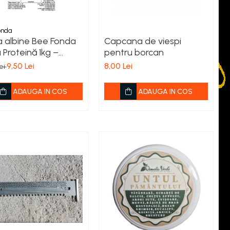
onda
a albine Bee Fonda
Capcana de viespi
 Proteină 1kg –
pentru borcan
ă proteică apicolă
9,50 Lei
8,00 Lei
Lei
ADAUGA IN COS
ADAUGA IN COS