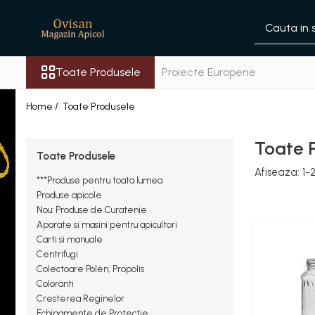
Toate Produsele
Toate Produsele
Proiecte Europene
***Produse pentru toata lumea
Altele
Home /
Toate Produsele
Cosulete cadou sarbatori
Creme si unguente
Toate 
Toate Produsele
Ingrijire personala
Afiseaza:
1-
***Produse pentru toata lumea
Lumanari
Produse apicole
Miere
Nou: Produse de Curatenie
Aparate si masini pentru apicultori
Produse apicole
Carti si manuale
Centrifugi
Siropuri & Licori
Colectoare Polen, Propolis
Produse apicole
Coloranti
Nou: Produse de Curatenie
Cresterea Reginelor
Echipamente de Protectie