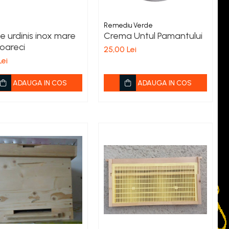
Remediu Verde
e urdinis inox mare
Crema Untul Pamantului
oareci
25,00 Lei
Lei
ADAUGA IN COS
ADAUGA IN COS