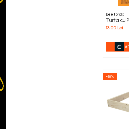
Rame la Pachet
Sarma, Cuie, Capse
Bee Fonda
Turta cu 
Semne atentionare
13,00 Lei
Servicii
Stupi si Accesorii
Nucleu Imperechere
A
Cutie Transport
Accesorii
Capcane Viespi
-18%
Coltare, Manere
Diafragme
Fund Stup
Gratii Hanneman
Paturele
Stup Nicot