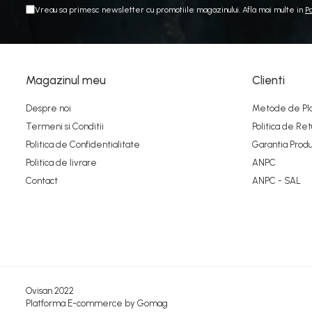
Vreau sa primesc newsletter cu promotiile magazinului. Afla mai multe in
P
Perii Apicole
Pinten Apicol
Magazinul meu
Clienti
Despre noi
Metode de Pl
Termeni si Conditii
Politica de Ret
Politica de Confidentialitate
Garantia Produ
Politica de livrare
ANPC
Contact
ANPC - SAL
Ovisan 2022
Platforma E-commerce by Gomag