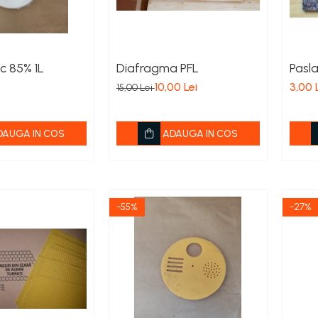
c 85% 1L
Diafragma PFL
Pasl
10,00 Lei
3,00 
15,00 Lei
DAUGA IN COS
ADAUGA IN COS
-55%
-27%