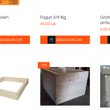
Polen
Faguri 3/4 1Kg
Grati
antis
45,00 Lei
6,00 
DAUGA IN COS
ADAUGA IN COS
-10%