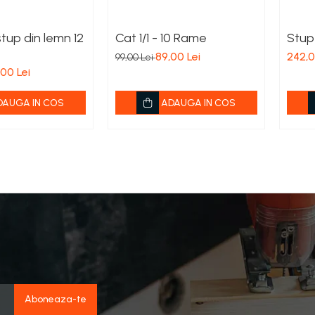
stup din lemn 12
Cat 1/1 - 10 Rame
Stup
89,00 Lei
242,0
99,00 Lei
,00 Lei
DAUGA IN COS
ADAUGA IN COS