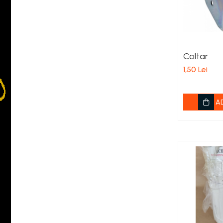
Accesorii
Accesorii laptisor matca
Ambalaje laptisor de matca
Coltar
Atractive si Feromoni
1,50 Lei
Introducere Matci
Marcare Matci
A
Rame de crestere
Sistem Nicot
Transvazare Larve
Echipamente de Protectie
Imbracaminte
Manusi
Palarii apicultor
Hrana si Hranitoare Apicole