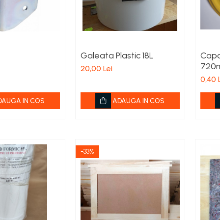
Galeata Plastic 18L
Capa
720m
20,00 Lei
0,40 
DAUGA IN COS
ADAUGA IN COS
-33%