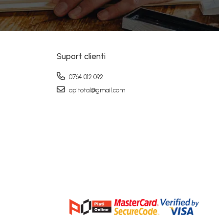
Suport clienti
0764 012 092
apitotal@gmail.com