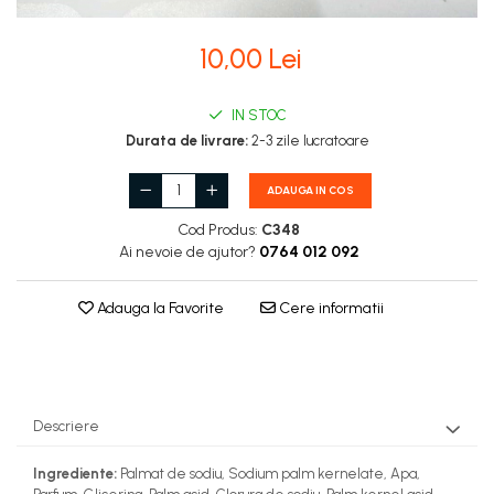
Stupi Vopsiti
Vopsea/intretinere stupi
10,00 Lei
IN STOC
Durata de livrare:
2-3 zile lucratoare
ADAUGA IN COS
Cod Produs:
C348
Ai nevoie de ajutor?
0764 012 092
Adauga la Favorite
Cere informatii
Descriere
Ingrediente:
Palmat de sodiu, Sodium palm kernelate, Apa,