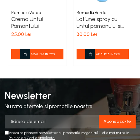
Remediu Verde
Remediu Verde
Crema Untul
Lotiune spray cu
Pamantului
untul pamanului si
alte 15 plante
25,00 Lei
30,00 Lei
ADAUGA IN COS
ADAUGA IN COS
Newsletter
Nu rata ofertele si promotiile noastre
Vreau sa primesc newsletter cu promotiile magazinului. Afla mai multe in
Politica de Confidentialitate