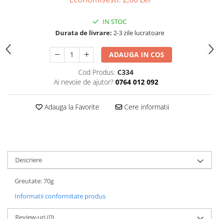
IN STOC
Durata de livrare:
2-3 zile lucratoare
ADAUGA IN COS
Cod Produs:
C334
Ai nevoie de ajutor?
0764 012 092
Adauga la Favorite
Cere informatii
Descriere
Greutate: 70g
Informatii conformitate produs
Review-uri
(0)