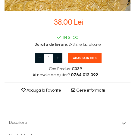
Stupi Vopsiti
Vopsea/intretinere stupi
38,00 Lei
IN STOC
Durata de livrare:
2-3 zile lucratoare
ADAUGA IN COS
Cod Produs:
C339
Ai nevoie de ajutor?
0764 012 092
Adauga la Favorite
Cere informatii
Descriere