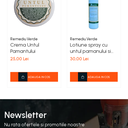
Remediu Verde
Remediu Verde
Crema Untul
Lotiune spray cu
Pamantului
untul pamanului si
alte 15 plante
25,00 Lei
30,00 Lei
ADAUGA IN COS
ADAUGA IN COS
Newsletter
Nu rata ofertele si promotiile noastre