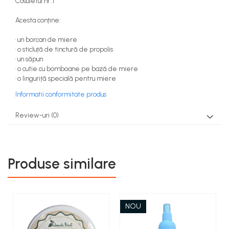
Cosuletul nr. 1
Acesta conține:
• un borcan de miere
• o sticluță de tinctură de propolis
• un săpun
• o cutie cu bomboane pe bază de miere
• o linguriță specială pentru miere
Informatii conformitate produs
Review-uri
(0)
Produse similare
NOU