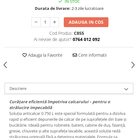
IN STOC
Durata de livrare:
2-3 zile lucratoare
ADAUGA IN COS
Cod Produs:
C855
Ai nevoie de ajutor?
0764 012 092
Adauga la Favorite
Cere informatii
Descriere
Curățare eficientă împotriva calcarului – pentru o
strălucire impecabilă
Soluția anticalcar 0.750 L este special formulată pentru a dizolva
rapid și eficient depunerile de calcar de pe suprafețele din baie și
bucătărie. Ideală pentru robinete, baterii, cabine de duș, faianță,
gresie, chiuvete și alte suprafețe lavabile, această soluție redă
strălucirea originală fără a deteriora materialele. Formula sa