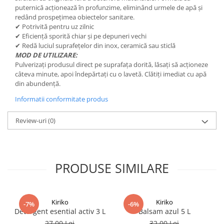
puternică acționează în profunzime, eliminând urmele de apă și
redând prospețimea obiectelor sanitare.
✔ Potrivită pentru uz zilnic
✔ Eficiență sporită chiar și pe depuneri vechi
✔ Redă luciul suprafețelor din inox, ceramică sau sticlă
MOD DE UTILIZARE:
Pulverizați produsul direct pe suprafața dorită, lăsați să acționeze
câteva minute, apoi îndepărtați cu o lavetă. Clătiți imediat cu apă
din abundență.
Informatii conformitate produs
Review-uri
(0)
PRODUSE SIMILARE
Kiriko
Kiriko
-7%
-6%
Detergent esential activ 3 L
Balsam azul 5 L
27,00 Lei
32,00 Lei