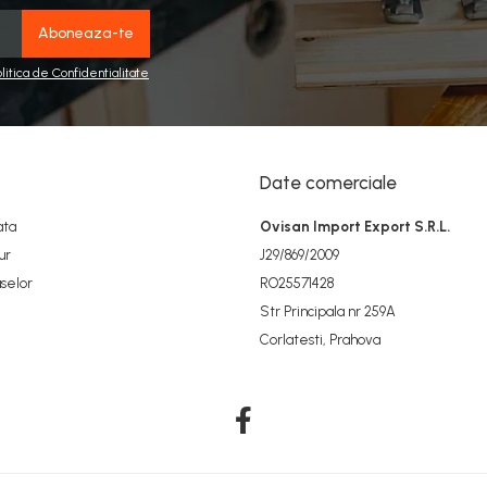
olitica de Confidentialitate
Date comerciale
ata
Ovisan Import Export S.R.L.
ur
J29/869/2009
selor
RO25571428
Str Principala nr 259A
Corlatesti, Prahova