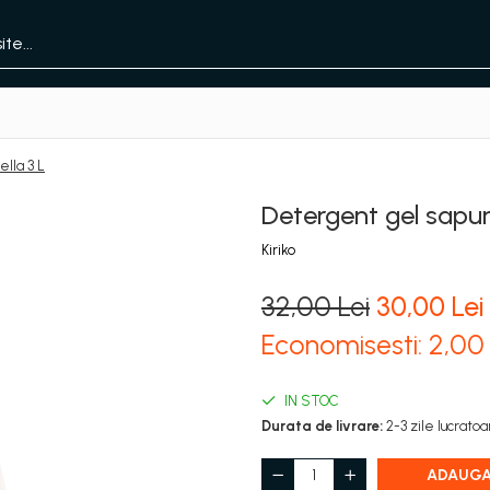
lla 3 L
Detergent gel sapun
Kiriko
32,00 Lei
30,00 Lei
Economisesti:
2,0
IN STOC
Durata de livrare:
2-3 zile lucrato
ADAUGA