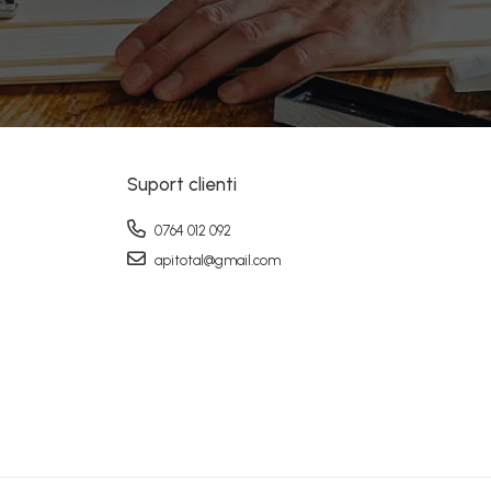
Suport clienti
0764 012 092
apitotal@gmail.com