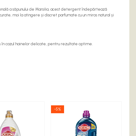
ională a săpunului de Marsilia, acest detergent îndepărtează
curate, moi la atingere și discret parfumate cu un miros natural și
 în cazul hainelor delicate, pentru rezultate optime.
-5%
-5