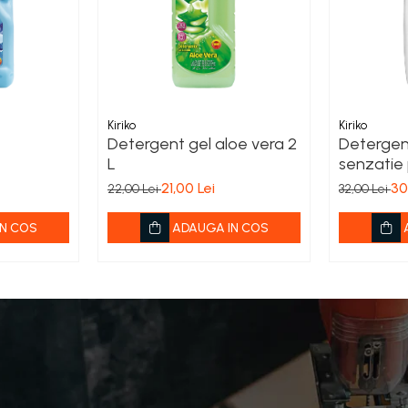
Kiriko
Kiriko
Detergent gel aloe vera 2
Detergen
L
senzatie
21,00 Lei
30
22,00 Lei
32,00 Lei
N COS
ADAUGA IN COS