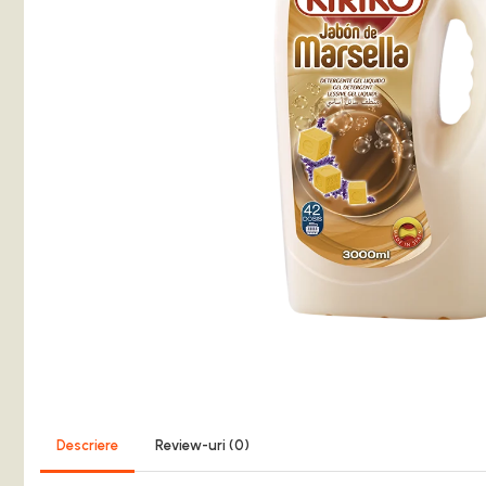
Balsam de Rufe
Detergent Lichid
Detergent Pardoseli
Detergent Vase
Inalbitori ( Clor)
Solutii Curatat
Solutie de Curatat Baie
Solutie de Curatat Bucatarie
Solutii de Curatat Pete
Solutii de Curatat Profesionale
Aparate si masini pentru apicultori
Carti si manuale
Centrifugi
Colectoare Polen, Propolis
Coloranti
Descriere
Review-uri
(0)
Cresterea Reginelor