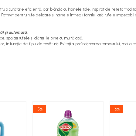
 o curățare eficientă, dar blândă cu hainele tale. Inspirat de rețeta tradiț
otrivit pentru rufe delicate și hainele întregii familii, lasă rufele impecabil 
cât și automată.
 spălați rufele și clătiți-le bine cu multă apă.
 în funcție de tipul de țesătură. Evitați supraîncărcarea tamburului, mai ales
-5%
-6%