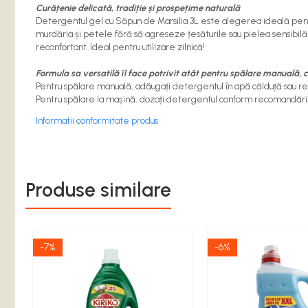
Accesorii
Curățenie delicată, tradiție și prospețime naturală
Detergentul gel cu Săpun de Marsilia 3L este alegerea ideală pentru
Accesorii laptisor matca
murdăria și petele fără să agreseze țesăturile sau pielea sensibilă. P
reconfortant. Ideal pentru utilizare zilnică!
Ambalaje laptisor de matca
Formula sa versatilă îl face potrivit atât pentru spălare manuală, 
Atractive si Feromoni
Pentru spălare manuală, adăugați detergentul în apă călduță sau rece,
Introducere Matci
Pentru spălare la mașină, dozați detergentul conform recomandărilor,
Marcare Matci
Informatii conformitate produs
Rame de crestere
Sistem Nicot
Produse similare
Transvazare Larve
Echipamente de Protectie
Imbracaminte
-7%
-6%
Manusi
Palarii apicultor
Hrana si Hranitoare Apicole