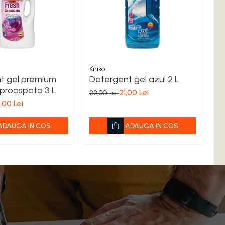
Kiriko
Kir
t gel premium
Detergent gel azul 2 L
D
 proaspata 3 L
in
21,00 Lei
22,00 Lei
,00 Lei
22
ADAUGA IN COS
ADAUGA IN COS