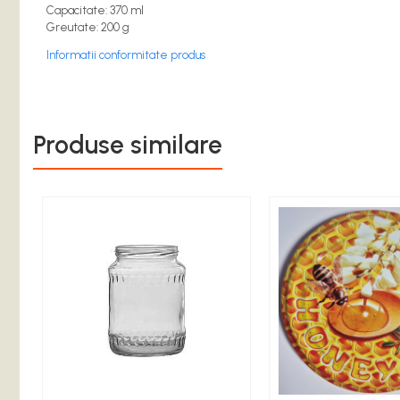
Accesorii
Capacitate: 370 ml
Greutate: 200 g
Accesorii laptisor matca
Informatii conformitate produs
Ambalaje laptisor de matca
Atractive si Feromoni
Introducere Matci
Produse similare
Marcare Matci
Rame de crestere
Sistem Nicot
Transvazare Larve
Echipamente de Protectie
Imbracaminte
Manusi
Palarii apicultor
Hrana si Hranitoare Apicole