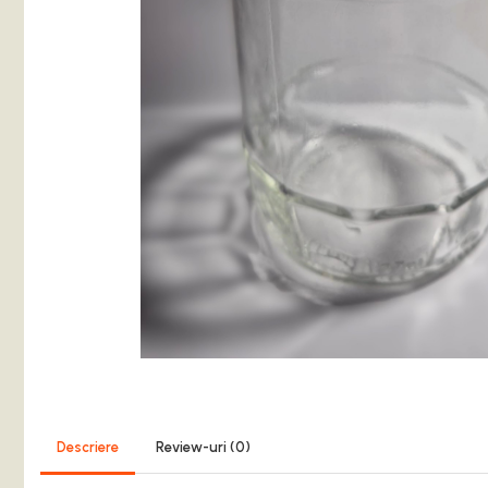
Balsam de Rufe
Detergent Lichid
Detergent Pardoseli
Detergent Vase
Inalbitori ( Clor)
Solutii Curatat
Solutie de Curatat Baie
Solutie de Curatat Bucatarie
Solutii de Curatat Pete
Solutii de Curatat Profesionale
Aparate si masini pentru apicultori
Carti si manuale
Centrifugi
Colectoare Polen, Propolis
Coloranti
Descriere
Review-uri
(0)
Cresterea Reginelor