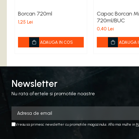
Adapatoare
Borcan 720ml
Capac Borcan M
Hranitoare Apicole
720ml/BUC
1,25 Lei
Inlocuitoare de Polen
0,40 Lei
Sirop pentru Albine
ADAUGA IN COS
ADAUGA I
Suplimente
Turta si Hrana Solida pentru
Albine
Lucru cu Ceara
Faguri
Newsletter
Ceara
Nu rata ofertele si promotiile noastre
Forme Lumanari
Topitoare Ceara
Lucru cu Mierea
Vreau sa primesc newsletter cu promotiile magazinului. Afla mai multe in
P
Accesorii