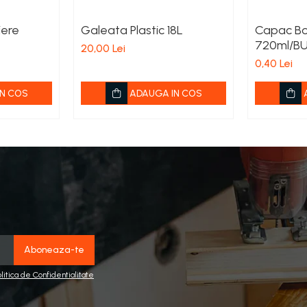
iere
Galeata Plastic 18L
Capac Bo
720ml/B
20,00 Lei
0,40 Lei
N COS
ADAUGA IN COS
olitica de Confidentialitate