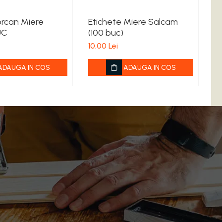
rcan Miere
Etichete Miere Salcam
R
UC
(100 buc)
22
10,00 Lei
ADAUGA IN COS
ADAUGA IN COS