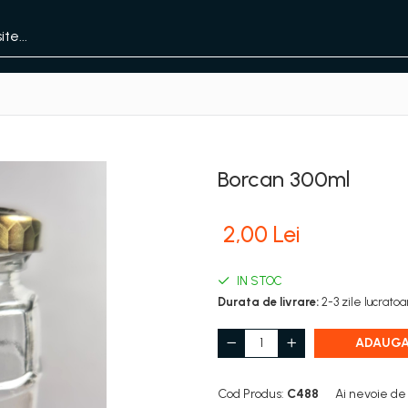
Borcan 300ml
2,00 Lei
IN STOC
Durata de livrare:
2-3 zile lucrato
ADAUGA
Cod Produs:
C488
Ai nevoie de