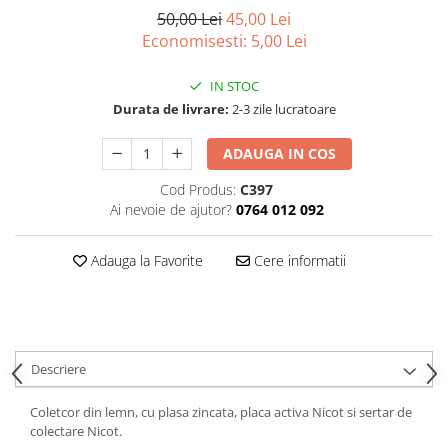
50,00 Lei
45,00 Lei
Vopsea/intretinere stupi
Economisesti:
5,00
Lei
IN STOC
Durata de livrare:
2-3 zile lucratoare
ADAUGA IN COS
Cod Produs:
C397
Ai nevoie de ajutor?
0764 012 092
Adauga la Favorite
Cere informatii
Descriere
Coletcor din lemn, cu plasa zincata, placa activa Nicot si sertar de
colectare Nicot.