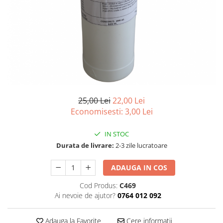
Vopsea/intretinere stupi
25,00 Lei
22,00 Lei
Economisesti:
3,00
Lei
IN STOC
Durata de livrare:
2-3 zile lucratoare
ADAUGA IN COS
Cod Produs:
C469
Ai nevoie de ajutor?
0764 012 092
Adauga la Favorite
Cere informatii