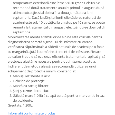
temperatura exterioară este între 5 și 30 grade Celsius. Se
recomandă două tratamente anuale: primul în august, după
ultima extracție, și al doilea în a doua jumătate a lunii
septembrie. Dacă la sfârșitul lunii iulie căderea naturală de
acarieni este sub 10 bucăți/zi la un stup pe 10 rame, se poate
renunța la tratamentul din august, efectuându-se doar cel din
septembrie.
Monitorizarea atentă a familiilor de albine este crucială pentru
diagnosticarea corectă a gradului de infestare cu Varroa.
Verificarea săptămânală a căderii naturale de acarieni pe o foaie
cu margarină ajută la urmărirea tendinței de infestare. Fiecare
apicultor trebuie să evalueze eficiența tratamentului aplicat și să
efectueze ajustările necesare pentru optimizarea acestuia.
Indiferent de metoda aleasă, se recomandă utilizarea unui
echipament de protecție minim, constând în:
Mănuși rezistente la acid
Ochelari de protecție
Mască cu cartuș filtrant
Șorț și cizme de cauciuc
Găleată mare (10 litri) cu apă curată pentru intervenție în caz
de accidente.
Greutate: 1.200g
Informatii conformitate produs