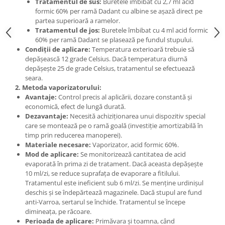
Tratamentul de sus:
Buretele îmbibat cu 2,7 ml acid
formic 60% per ramă Dadant cu albine se așază direct pe
partea superioară a ramelor.
Tratamentul de jos:
Buretele îmbibat cu 4 ml acid formic
60% per ramă Dadant se plasează pe fundul stupului.
Condiții de aplicare:
Temperatura exterioară trebuie să
depășească 12 grade Celsius. Dacă temperatura diurnă
depășește 25 de grade Celsius, tratamentul se efectuează
seara.
2. Metoda vaporizatorului:
Avantaje:
Control precis al aplicării, dozare constantă și
economică, efect de lungă durată.
Dezavantaje:
Necesită achiziționarea unui dispozitiv special
care se montează pe o ramă goală (investiție amortizabilă în
timp prin reducerea manoperei).
Materiale necesare:
Vaporizator, acid formic 60%.
Mod de aplicare:
Se monitorizează cantitatea de acid
evaporată în prima zi de tratament. Dacă aceasta depășește
10 ml/zi, se reduce suprafața de evaporare a fitilului.
Tratamentul este ineficient sub 6 ml/zi. Se menține urdinișul
deschis și se îndepărtează magazinele. Dacă stupul are fund
anti-Varroa, sertarul se închide. Tratamentul se începe
dimineața, pe răcoare.
Perioada de aplicare:
Primăvara și toamna, când