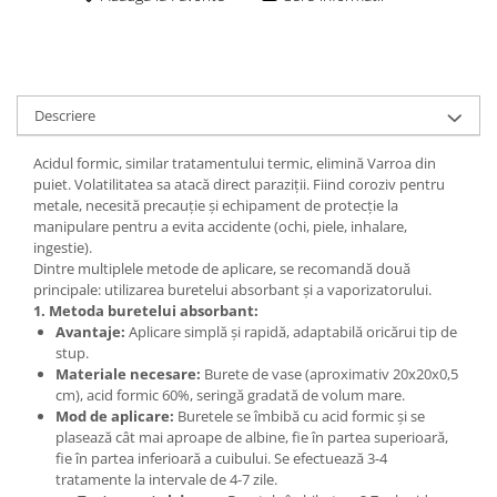
Descriere
Acidul formic, similar tratamentului termic, elimină Varroa din
puiet. Volatilitatea sa atacă direct paraziții. Fiind coroziv pentru
metale, necesită precauție și echipament de protecție la
manipulare pentru a evita accidente (ochi, piele, inhalare,
ingestie).
Dintre multiplele metode de aplicare, se recomandă două
principale: utilizarea buretelui absorbant și a vaporizatorului.
1. Metoda buretelui absorbant:
Avantaje:
Aplicare simplă și rapidă, adaptabilă oricărui tip de
stup.
Materiale necesare:
Burete de vase (aproximativ 20x20x0,5
cm), acid formic 60%, seringă gradată de volum mare.
Mod de aplicare:
Buretele se îmbibă cu acid formic și se
plasează cât mai aproape de albine, fie în partea superioară,
fie în partea inferioară a cuibului. Se efectuează 3-4
tratamente la intervale de 4-7 zile.