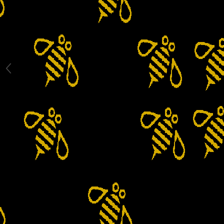
Etichete
Furculite, Cutite, Role de
Descapacit
Galeti, Canele, Maturatoare
Site pentru Miere
Lumanari Inviere
Produse apicole
Rame si Accesorii
Accesorii
Perforatoare, Ondulatoare,
Capsatoare
Rame Insarmate
Rame la Pachet
Sarma, Cuie, Capse
Semne atentionare
Servicii