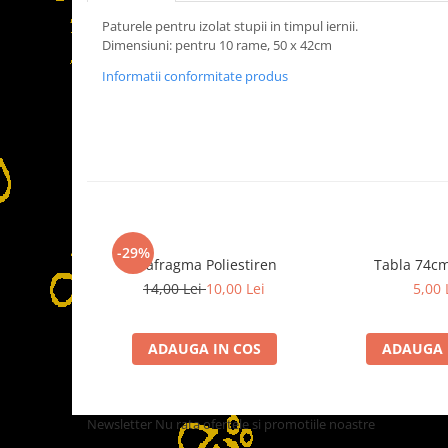
Accesorii laptisor matca
Paturele pentru izolat stupii in timpul iernii.
Ambalaje laptisor de matca
Dimensiuni: pentru 10 rame, 50 x 42cm
Atractive si Feromoni
Informatii conformitate produs
Introducere Matci
Marcare Matci
Rame de crestere
Sistem Nicot
Transvazare Larve
-29%
Echipamente de Protectie
Diafragma Poliestiren
Tabla 74c
Imbracaminte
14,00 Lei
10,00 Lei
5,00 
Manusi
ADAUGA IN COS
ADAUGA 
Palarii apicultor
Hrana si Hranitoare Apicole
Adapatoare
Newsletter
Nu rata ofertele si promotiile noastre
Hranitoare Apicole