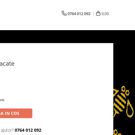
0764 012 092
0,00
acate
are
A IN COS
 ajutor?
0764 012 092