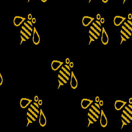
Tratamente
Găselniţă
Nosemoza
Varroa
Vitamine
Unelte si Accesorii Apicole
Afumatoare
Cleste pentru Rame
Cutite Descapacit
Dalti Apicole
Perii Apicole
Pinten Apicol