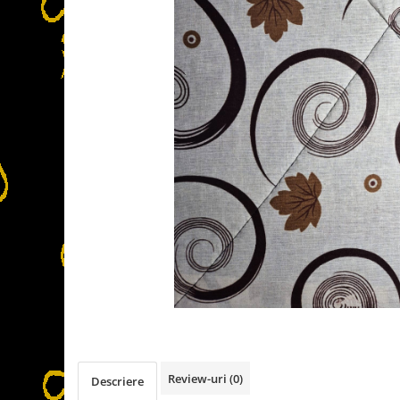
Detergent Lichid
Detergent Pardoseli
Detergent Vase
Inalbitori ( Clor)
Solutii Curatat
Solutie de Curatat Baie
Solutie de Curatat Bucatarie
Solutii de Curatat Pete
Solutii de Curatat Profesionale
Aparate si masini pentru apicultori
Carti si manuale
Centrifugi
Colectoare Polen, Propolis
Coloranti
Cresterea Reginelor
Review-uri
(0)
Descriere
Accesorii