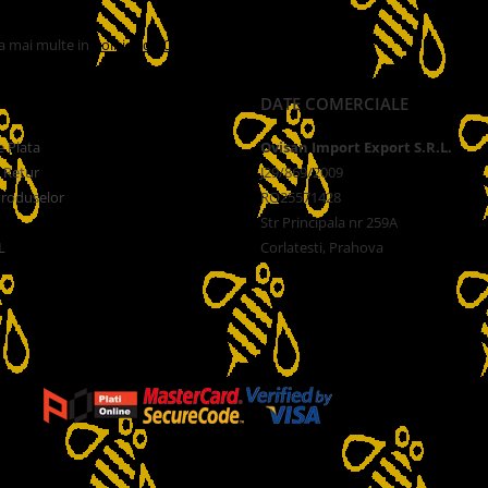
la mai multe in
Politica de Confidentialitate
DATE COMERCIALE
 Plata
Ovisan Import Export S.R.L.
e Retur
J29/869/2009
Produselor
RO25571428
Str Principala nr 259A
L
Corlatesti, Prahova