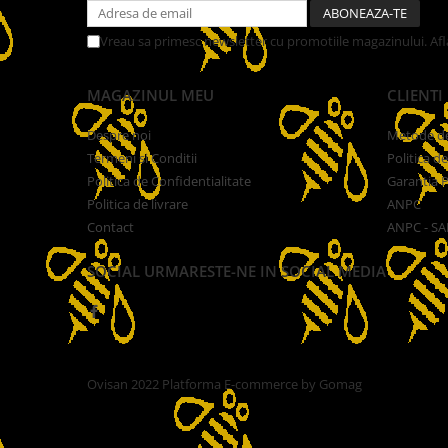
Inlocuitoare de Polen
Vreau sa primesc newsletter cu promotiile magazinului. Af
Sirop pentru Albine
Suplimente
MAGAZINUL MEU
CLIENTI
Turta si Hrana Solida pentru
Albine
Despre noi
Metode de
Termeni si Conditii
Politica d
Lucru cu Ceara
Politica de Confidentialitate
Garantia 
Faguri
Politica de livrare
ANPC
Ceara
Contact
ANPC - SA
Forme Lumanari
SOCIAL
URMARESTE-NE IN SOCIAL MEDIA
Topitoare Ceara
Lucru cu Mierea
Accesorii
Ambalaje
Ovisan 2022
Platforma E-commerce by Gomag
Banc/Tavi de Descapacit
Cantare