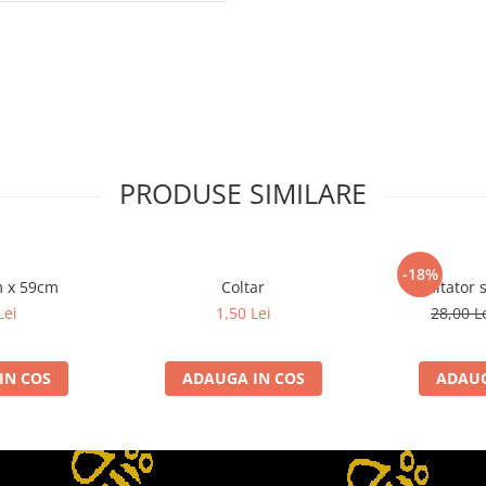
PRODUSE SIMILARE
-18%
m x 59cm
Coltar
Inaltator 
Lei
1,50 Lei
28,00 L
IN COS
ADAUGA IN COS
ADAUG