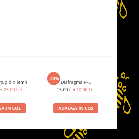
-33%
stup din lemn
Diafragma PFL
Pa
ei
23,00 Lei
15,00 Lei
10,00 Lei
A IN COS
ADAUGA IN COS
ADA