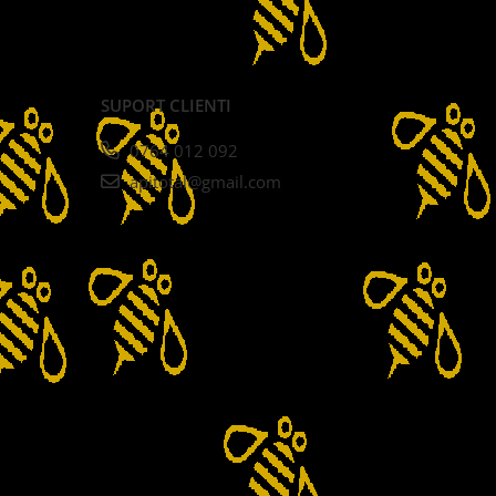
SUPORT CLIENTI
0764 012 092
apitotal@gmail.com