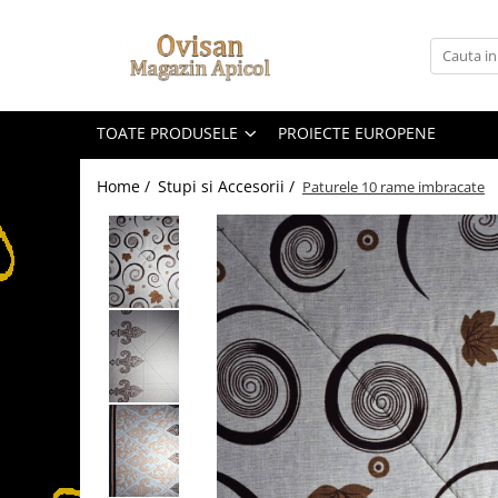
Toate Produsele
***Produse pentru toata lumea
TOATE PRODUSELE
PROIECTE EUROPENE
Altele
Cosulete cadou sarbatori
Home /
Stupi si Accesorii /
Paturele 10 rame imbracate
Creme si unguente
Ingrijire personala
Lumanari
Miere
Produse apicole
Siropuri & Licori
Produse apicole
Nou: Produse de Curatenie
Balsam de Rufe