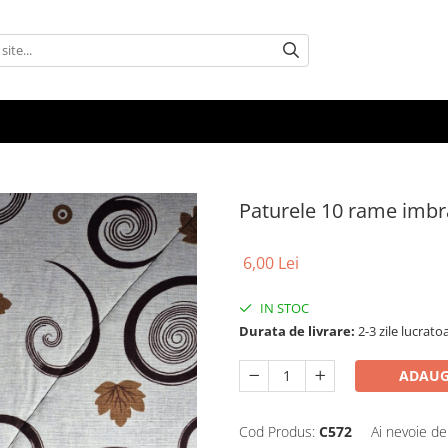
Paturele 10 rame imbr
6,00 Lei
IN STOC
Durata de livrare:
2-3 zile lucrato
ADAUG
Cod Produs:
C572
Ai nevoie de