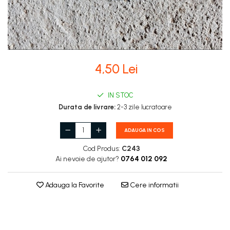
Stupi Vopsiti
Vopsea/intretinere stupi
4,50 Lei
IN STOC
Durata de livrare:
2-3 zile lucratoare
ADAUGA IN COS
Cod Produs:
C243
Ai nevoie de ajutor?
0764 012 092
Adauga la Favorite
Cere informatii