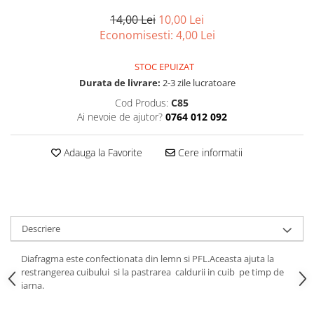
Vopsea/intretinere stupi
14,00 Lei
10,00 Lei
Economisesti:
4,00
Lei
STOC EPUIZAT
Durata de livrare:
2-3 zile lucratoare
Cod Produs:
C85
Ai nevoie de ajutor?
0764 012 092
Adauga la Favorite
Cere informatii
Descriere
Diafragma este confectionata din lemn si PFL.Aceasta ajuta la
restrangerea cuibului si la pastrarea caldurii in cuib pe timp de
iarna.