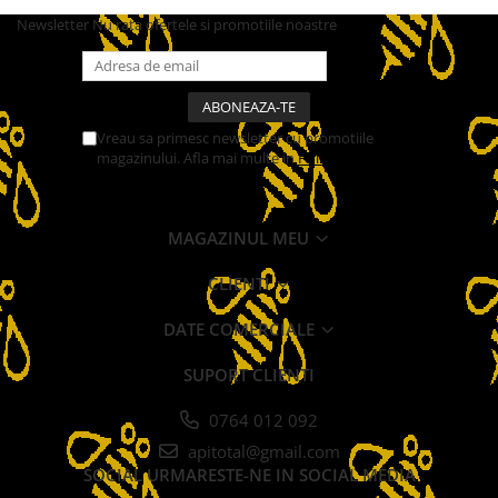
Newsletter
Nu rata ofertele si promotiile noastre
Vreau sa primesc newsletter cu promotiile
magazinului. Afla mai multe in
Politica de
Confidentialitate
MAGAZINUL MEU
CLIENTI
DATE COMERCIALE
SUPORT CLIENTI
0764 012 092
apitotal@gmail.com
SOCIAL
URMARESTE-NE IN SOCIAL MEDIA