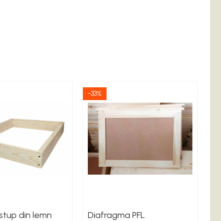
-33%
 stup din lemn
Diafragma PFL
P