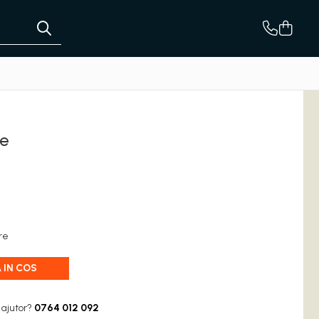
me
are
 IN COS
 ajutor?
0764 012 092