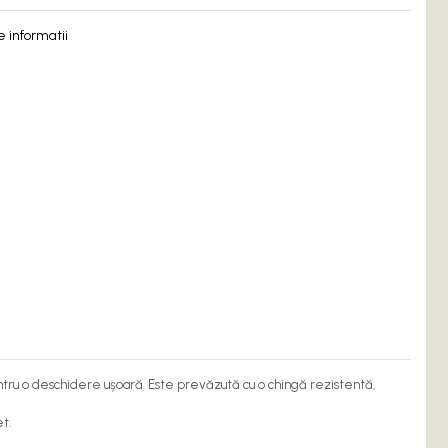
 informatii
ntru o deschidere ușoară. Este prevăzută cu o chingă rezistentă,
t.