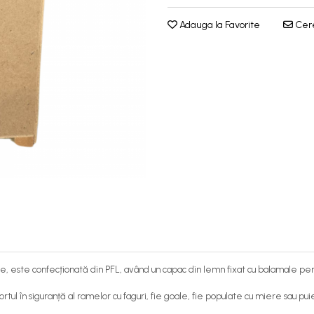
Adauga la Favorite
Cere
e, este confecționată din PFL, având un capac din lemn fixat cu balamale pe
rtul în siguranță al ramelor cu faguri, fie goale, fie populate cu miere sau puie