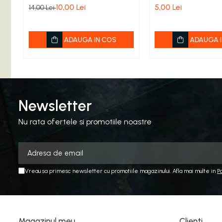
Adapatoare
10,00 Lei
5,00 Lei
14,00 Lei
Hranitoare Apicole
Inlocuitoare de Polen
ADAUGA IN COS
ADAUGA I
Sirop pentru Albine
Suplimente
Turta si Hrana Solida pentru
Albine
Newsletter
Lucru cu Ceara
Nu rata ofertele si promotiile noastre
Faguri
Ceara
Forme Lumanari
Vreau sa primesc newsletter cu promotiile magazinului. Afla mai multe in
P
Topitoare Ceara
Lucru cu Mierea
Accesorii
Magazinul meu
Clienti