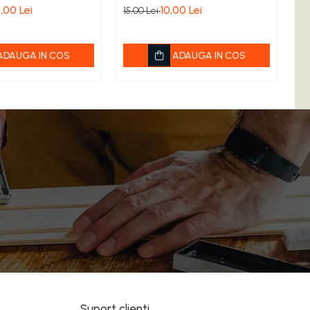
,00 Lei
10,00 Lei
3,
15,00 Lei
ADAUGA IN COS
ADAUGA IN COS
Suport clienti