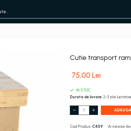
Cutie transport ra
75,00 Lei
IN STOC
Durata de livrare:
2-3 zile lucrato
ADAUGA
Cod Produs:
C459
Ai nevoie de