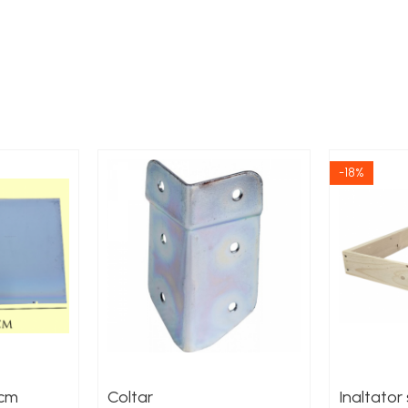
-18%
9cm
Coltar
Inaltator