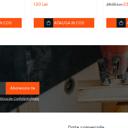
1,50 Lei
23
28,00 Lei
N COS
ADAUGA IN COS
olitica de Confidentialitate
Date comerciale