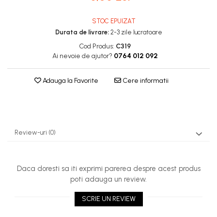
Stupi Vopsiti
STOC EPUIZAT
Vopsea/intretinere stupi
Durata de livrare:
2-3 zile lucratoare
Cod Produs:
C319
Ai nevoie de ajutor?
0764 012 092
Adauga la Favorite
Cere informatii
Review-uri
(0)
Daca doresti sa iti exprimi parerea despre acest produs
poti adauga un review.
SCRIE UN REVIEW