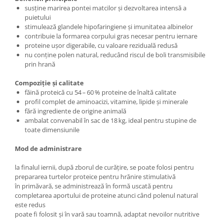
susține marirea pontei matcilor și dezvoltarea intensă a
puietului
stimulează glandele hipofaringiene și imunitatea albinelor
contribuie la formarea corpului gras necesar pentru iernare
proteine ușor digerabile, cu valoare reziduală redusă
nu conține polen natural, reducând riscul de boli transmisibile
prin hrană
Compoziție și calitate
făină proteică cu 54 – 60 % proteine de înaltă calitate
profil complet de aminoacizi, vitamine, lipide și minerale
fără ingrediente de origine animală
ambalat convenabil în sac de 18 kg, ideal pentru stupine de
toate dimensiunile
Mod de administrare
la finalul iernii, după zborul de curățire, se poate folosi pentru
prepararea turtelor proteice pentru hrănire stimulativă
în primăvară, se administrează în formă uscată pentru
completarea aportului de proteine atunci când polenul natural
este redus
poate fi folosit și în vară sau toamnă, adaptat nevoilor nutritive