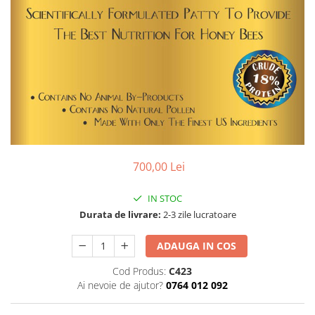
Vopsea/intretinere stupi
700,00 Lei
IN STOC
Durata de livrare:
2-3 zile lucratoare
ADAUGA IN COS
Cod Produs:
C423
Ai nevoie de ajutor?
0764 012 092