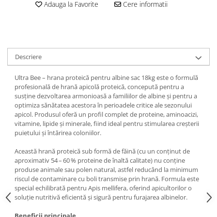
Adauga la Favorite
Cere informatii
Descriere
Ultra Bee – hrana proteică pentru albine sac 18kg este o formulă
profesională de hrană apicolă proteică, concepută pentru a
susține dezvoltarea armonioasă a familiilor de albine și pentru a
optimiza sănătatea acestora în perioadele critice ale sezonului
apicol. Produsul oferă un profil complet de proteine, aminoacizi,
vitamine, lipide și minerale, fiind ideal pentru stimularea creșterii
puietului și întărirea coloniilor.
Această hrană proteică sub formă de făină (cu un conținut de
aproximativ 54 – 60 % proteine de înaltă calitate) nu conține
produse animale sau polen natural, astfel reducând la minimum
riscul de contaminare cu boli transmise prin hrană. Formula este
special echilibrată pentru Apis mellifera, oferind apicultorilor o
soluție nutritivă eficientă și sigură pentru furajarea albinelor.
Beneficii principale