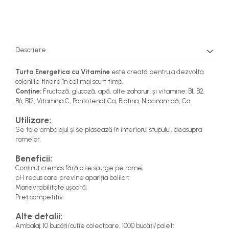
Descriere
Turta Energetica cu Vitamine
este creată pentru a dezvolta
coloniile tinere în cel mai scurt timp.
Conține:
Fructoză, glucoză, apă, alte zaharuri și vitamine: B1, B2,
B6, B12, Vitamina C, Pantotenat Ca, Biotina, Niacinamidă, Ca.
Utilizare:
Se taie ambalajul și se plasează în interiorul stupului, deasupra
ramelor.
Beneficii:
Conținut cremos fără a se scurge pe rame;
pH redus care previne apariția bolilor;
Manevrabilitate ușoară;
Preț competitiv.
Alte detalii:
Ambalaj: 10 bucăți/cutie colectoare, 1000 bucăți/palet;