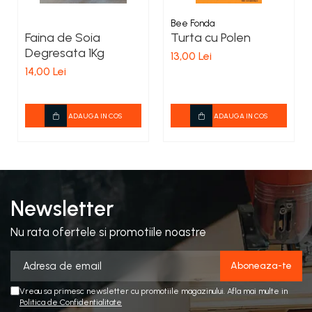
Bee Fonda
Faina de Soia
Turta cu Polen
Degresata 1Kg
13,00 Lei
14,00 Lei
ADAUGA IN COS
ADAUGA IN COS
Newsletter
Nu rata ofertele si promotiile noastre
Vreau sa primesc newsletter cu promotiile magazinului. Afla mai multe in
Politica de Confidentialitate