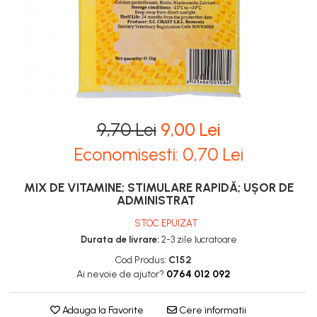
Stupi Vopsiti
Vopsea/intretinere stupi
9,70 Lei
9,00 Lei
Economisesti:
0,70
Lei
MIX DE VITAMINE; STIMULARE RAPIDĂ; UȘOR DE
ADMINISTRAT
STOC EPUIZAT
Durata de livrare:
2-3 zile lucratoare
Cod Produs:
C152
Ai nevoie de ajutor?
0764 012 092
Adauga la Favorite
Cere informatii