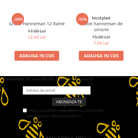
Nicotplast
-26%
-53%
Gratie Hanneman 12 Rame
Gratie hanneman de
uniune
17,00 Lei
15,00 Lei
12,50 Lei
7,00 Lei
ADAUGA IN COS
ADAUGA IN COS
Newsletter
Nu rata ofertele si promotiile noastre
Vreau sa primesc newsletter cu promotiile
magazinului. Afla mai multe in
Politica de
Confidentialitate