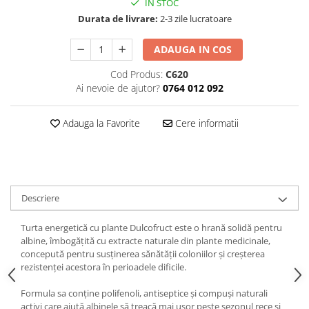
IN STOC
Durata de livrare:
2-3 zile lucratoare
ADAUGA IN COS
Cod Produs:
C620
Ai nevoie de ajutor?
0764 012 092
Adauga la Favorite
Cere informatii
Descriere
Turta energetică cu plante Dulcofruct este o hrană solidă pentru
albine, îmbogățită cu extracte naturale din plante medicinale,
concepută pentru susținerea sănătății coloniilor și creșterea
rezistenței acestora în perioadele dificile.
Formula sa conține polifenoli, antiseptice și compuși naturali
activi care ajută albinele să treacă mai ușor peste sezonul rece și