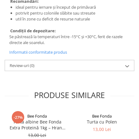
Recomandări:
ideal pentru iernare și început de primăvară
potrivit pentru coloniile slăbite sau stresate
util în zone cu deficit de resurse naturale
Condiții de depozitare:
Se păstrează la temperaturi între -15°C și +30°C, ferit de razele
directe ale soarelui.
Informatii conformitate produs
Review-uri
(0)
PRODUSE SIMILARE
Bee Fonda
Bee Fonda
-27%
Turta albine Bee Fonda
Turta cu Polen
Extra Proteină 1kg – Hrană
13,00 Lei
proteică apicolă
13,00 Lei