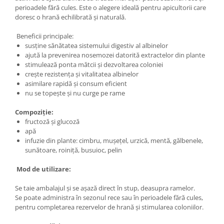
perioadele fără cules. Este o alegere ideală pentru apicultorii care
doresc o hrană echilibrată și naturală.
Beneficii principale:
susține sănătatea sistemului digestiv al albinelor
ajută la prevenirea nosemozei datorită extractelor din plante
stimulează ponta mătcii și dezvoltarea coloniei
crește rezistența și vitalitatea albinelor
asimilare rapidă și consum eficient
nu se topește și nu curge pe rame
Compoziție:
fructoză și glucoză
apă
infuzie din plante: cimbru, mușețel, urzică, mentă, gălbenele,
sunătoare, roiniță, busuioc, pelin
Mod de utilizare:
Se taie ambalajul și se așază direct în stup, deasupra ramelor.
Se poate administra în sezonul rece sau în perioadele fără cules,
pentru completarea rezervelor de hrană și stimularea coloniilor.