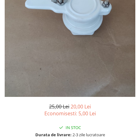
Vopsea/intretinere stupi
25,00 Lei
20,00 Lei
Economisesti:
5,00
Lei
IN STOC
Durata de livrare:
2-3 zile lucratoare