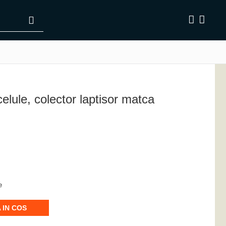
celule, colector laptisor matca
are
 IN COS